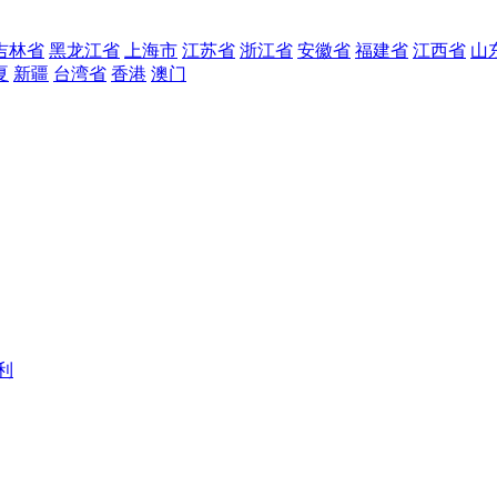
吉林省
黑龙江省
上海市
江苏省
浙江省
安徽省
福建省
江西省
山
夏
新疆
台湾省
香港
澳门
利