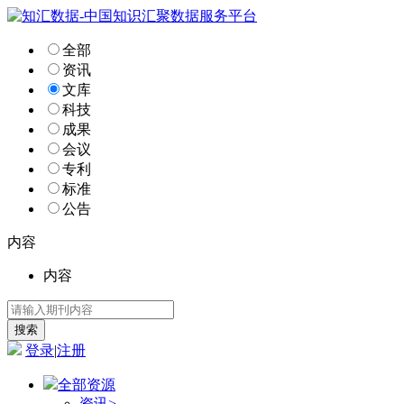
全部
资讯
文库
科技
成果
会议
专利
标准
公告
内容
内容
登录
|
注册
全部资源
资讯
>