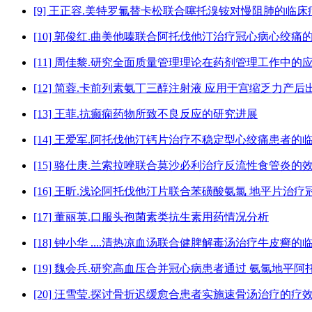
[9] 王正容.美特罗氟替卡松联合噻托溴铵对慢阻肺的临
[10] 郭俊红.曲美他嗪联合阿托伐他汀治疗冠心病心绞痛
[11] 周佳黎.研究全面质量管理理论在药剂管理工作中的
[12] 简蓉.卡前列素氨丁三醇注射液 应用于宫缩乏力产
[13] 王菲.抗癫痫药物所致不良反应的研究进展
[14] 王爱军.阿托伐他汀钙片治疗不稳定型心绞痛患者的
[15] 骆仕庚.兰索拉唑联合莫沙必利治疗反流性食管炎的
[16] 王昕.浅论阿托伐他汀片联合苯磺酸氨氯 地平片治
[17] 董丽英.口服头孢菌素类抗生素用药情况分析
[18] 钟小华 ....清热凉血汤联合健脾解毒汤治疗牛皮癣
[19] 魏会兵.研究高血压合并冠心病患者通过 氨氯地平
[20] 汪雪莹.探讨骨折迟缓愈合患者实施速骨汤治疗的疗