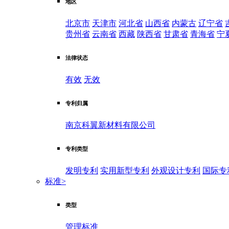
地区
北京市
天津市
河北省
山西省
内蒙古
辽宁省
贵州省
云南省
西藏
陕西省
甘肃省
青海省
宁
法律状态
有效
无效
专利归属
南京科翼新材料有限公司
专利类型
发明专利
实用新型专利
外观设计专利
国际专
标准
>
类型
管理标准