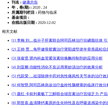
刊名 :
健康忠告
年，卷(期) :
2020 , 24
所属期刊栏目 :
药物与临床
基金项目 :
在线出版日期 :
2020-12-02
相关文献
[1] 李梅 刘....低分子肝素联合阿司匹林治疗抗磷脂抗
[2] 王帅 贾....龟甲健骨胶囊治疗肾阳虚型老年骨质疏松
[3] 张俊贤.肾内科血管紧张素转换酶抑制剂的应用分析
[4] 刘亚卿.功能性消化不良运用胃妙汤治疗的效果分析
[5] 代跃荣 ....祛湿除痹中药对急性痛风性关节炎的治
[6] 何智慧.阿司匹林急诊治疗血栓性脑梗塞的临床疗效分
[7] 聂红.卡前列素氨丁三醇联合缩宫素治疗宫缩乏力 产
[8] 郭世喜.血清降钙素原的生化特性及在呼吸道感染中的