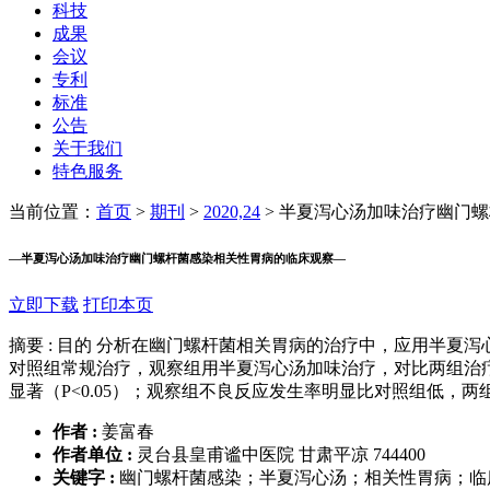
科技
成果
会议
专利
标准
公告
关于我们
特色服务
当前位置：
首页
>
期刊
>
2020,24
>
半夏泻心汤加味治疗幽门螺
—
半夏泻心汤加味治疗幽门螺杆菌感染相关性胃病的临床观察
—
立即下载
打印本页
摘要 :
目的 分析在幽门螺杆菌相关胃病的治疗中，应用半夏泻心汤加味治
对照组常规治疗，观察组用半夏泻心汤加味治疗，对比两组治疗情
显著（P<0.05）；观察组不良反应发生率明显比对照组低，两
作者 :
姜富春
作者单位 :
灵台县皇甫谧中医院 甘肃平凉 744400
关键字 :
幽门螺杆菌感染；半夏泻心汤；相关性胃病；临