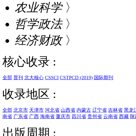
农业科学
〉
哲学政法
〉
经济财政
〉
核心收录 :
全部
普刊
北大核心
CSSCI
CSTPCD (2019)
国际期刊
收录地区 :
全部
北京市
天津市
河北省
山西省
内蒙古
辽宁省
吉林省
黑龙
南省
广东省
广西
海南省
重庆市
四川省
贵州省
云南省
西藏
陕
出版周期 :