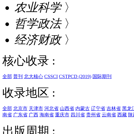
农业科学
〉
哲学政法
〉
经济财政
〉
核心收录 :
全部
普刊
北大核心
CSSCI
CSTPCD (2019)
国际期刊
收录地区 :
全部
北京市
天津市
河北省
山西省
内蒙古
辽宁省
吉林省
黑龙
南省
广东省
广西
海南省
重庆市
四川省
贵州省
云南省
西藏
陕
出版周期 :