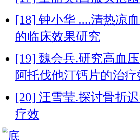
[18] 钟小华 ....
的临床效果研究
[19] 魏会兵.研究高
阿托伐他汀钙片的治疗
[20] 汪雪莹.探讨
疗效