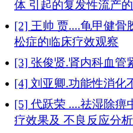
体 引起的复发性流产
[2] 王帅 贾....龟
松症的临床疗效观察
[3] 张俊贤.肾内科
[4] 刘亚卿.功能性
[5] 代跃荣 ....祛
疗效果及 不良反应分