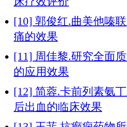
床疗效评价
[10] 郭俊红.曲美
痛的效果
[11] 周佳黎.研究
的应用效果
[12] 简蓉.卡前列素
后出血的临床效果
[13] 王菲.抗癫痫药