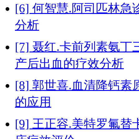
[6] 何智慧.阿司匹
分析
[7] 聂红.卡前列素
产后出血的疗效分析
[8] 郭世喜.血清降
的应用
[9] 王正容.美特罗