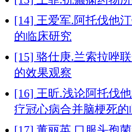
[14] 王爱军.阿托
的临床研究
[15] 骆仕庚.兰索
的效果观察
[16] 王昕.浅论阿托
疗冠心病合并脑梗死的
[17] 董丽英.口服头