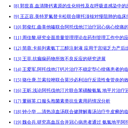
[8] 郭世喜.血清降钙素原的生化特性及在呼吸道感染中的
[9] 王正容.美特罗氟替卡松联合噻托溴铵对慢阻肺的临
[10] 郭俊红.曲美他嗪联合阿托伐他汀治疗冠心病心绞痛
[11] 周佳黎.研究全面质量管理理论在药剂管理工作中的
[12] 简蓉.卡前列素氨丁三醇注射液 应用于宫缩乏力产
[13] 王菲.抗癫痫药物所致不良反应的研究进展
[14] 王爱军.阿托伐他汀钙片治疗不稳定型心绞痛患者的
[15] 骆仕庚.兰索拉唑联合莫沙必利治疗反流性食管炎的
[16] 王昕.浅论阿托伐他汀片联合苯磺酸氨氯 地平片治
[17] 董丽英.口服头孢菌素类抗生素用药情况分析
[18] 钟小华 ....清热凉血汤联合健脾解毒汤治疗牛皮癣
[19] 魏会兵.研究高血压合并冠心病患者通过 氨氯地平