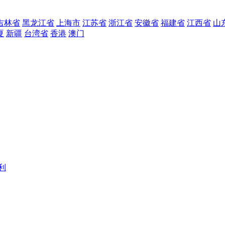
吉林省
黑龙江省
上海市
江苏省
浙江省
安徽省
福建省
江西省
山
夏
新疆
台湾省
香港
澳门
利