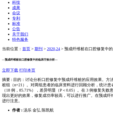
科技
成果
会议
专利
标准
公告
关于我们
特色服务
当前位置：
首页
>
期刊
>
2020,24
>
预成纤维桩在口腔修复中的
—
预成纤维桩在口腔修复中的临床疗效分析
—
立即下载
打印本页
摘要 :
目的：讨论分析口腔修复中预成纤维桩的应用效果。方法；从 
桩组（n=21）。对两组患者的临床资料进行回顾分析，统计患
（18 例，85.71%），差异明显（P＜0.05）。在 3 
现出更好的效果，修复成功率较高，可以进行推广。在预成纤
进行注意。
作者 :
汤乐 金弘 陈凯航