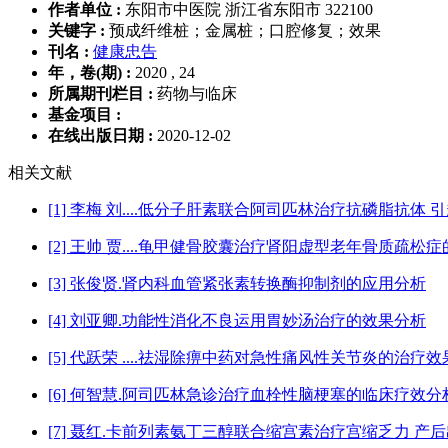
作者单位 :
东阳市中医院 浙江省东阳市 322100
关键字 :
预成纤维桩；金属桩；口腔修复；效果
刊名 :
健康忠告
年，卷(期) :
2020 , 24
所属期刊栏目 :
药物与临床
基金项目 :
在线出版日期 :
2020-12-02
相关文献
[1] 李梅 刘....低分子肝素联合阿司匹林治疗抗磷脂抗
[2] 王帅 贾....龟甲健骨胶囊治疗肾阳虚型老年骨质疏松
[3] 张俊贤.肾内科血管紧张素转换酶抑制剂的应用分析
[4] 刘亚卿.功能性消化不良运用胃妙汤治疗的效果分析
[5] 代跃荣 ....祛湿除痹中药对急性痛风性关节炎的治
[6] 何智慧.阿司匹林急诊治疗血栓性脑梗塞的临床疗效分
[7] 聂红.卡前列素氨丁三醇联合缩宫素治疗宫缩乏力 产