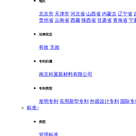
地区
北京市
天津市
河北省
山西省
内蒙古
辽宁省
贵州省
云南省
西藏
陕西省
甘肃省
青海省
宁
法律状态
有效
无效
专利归属
南京科翼新材料有限公司
专利类型
发明专利
实用新型专利
外观设计专利
国际专
标准
>
类型
管理标准