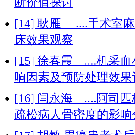
断价值探讨
[14] 耿雁 ....
床效果观察
[15] 徐春霞 ...
响因素及预防处理效果
[16] 闫永海 ...
疏松病人骨密度的影响