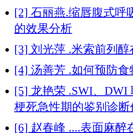
[2] 石丽燕.缩唇腹
的效果分析
[3] 刘光萍 .米索前
[4] 汤善芳 .如何预
[5] 龙艳荣 .SWI、
梗死急性期的鉴别诊断
[6] 赵春峰 ....表