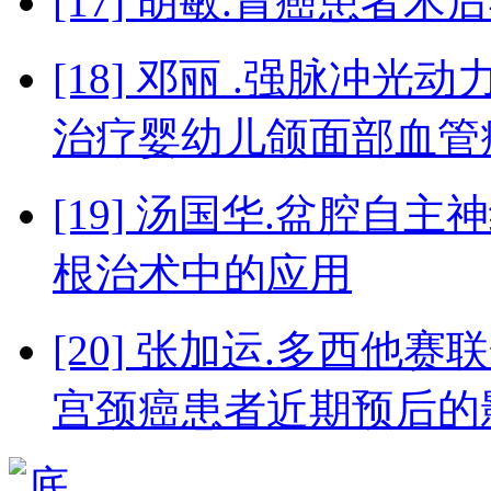
[17] 胡敏.胃癌患者
[18] 邓丽 .强脉冲
治疗婴幼儿颌面部血管
[19] 汤国华.盆腔
根治术中的应用
[20] 张加运.多西
宫颈癌患者近期预后的