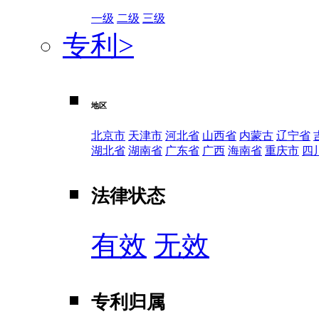
一级
二级
三级
专利
>
地区
北京市
天津市
河北省
山西省
内蒙古
辽宁省
湖北省
湖南省
广东省
广西
海南省
重庆市
四
法律状态
有效
无效
专利归属