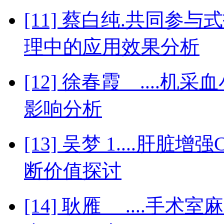
[11] 蔡白纯.共同
理中的应用效果分析
[12] 徐春霞 ...
影响分析
[13] 吴梦 1....肝
断价值探讨
[14] 耿雁 ....