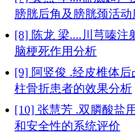
膀胱后角及膀胱颈活动
[8] 陈龙 梁....川
脑梗死作用分析
[9] 阿竖俊 .经皮椎
柱骨折患者的效果分析
[10] 张慧芳 .双膦
和安全性的系统评价