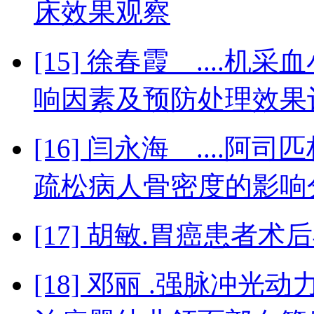
床效果观察
[15] 徐春霞 ...
响因素及预防处理效果
[16] 闫永海 ...
疏松病人骨密度的影响
[17] 胡敏.胃癌患者
[18] 邓丽 .强脉冲