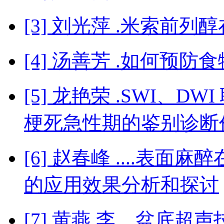
[3] 刘光萍 .米索前
[4] 汤善芳 .如何预
[5] 龙艳荣 .SWI、
梗死急性期的鉴别诊断
[6] 赵春峰 ....表
的应用效果分析和探讨
[7] 黄燕 李....盆