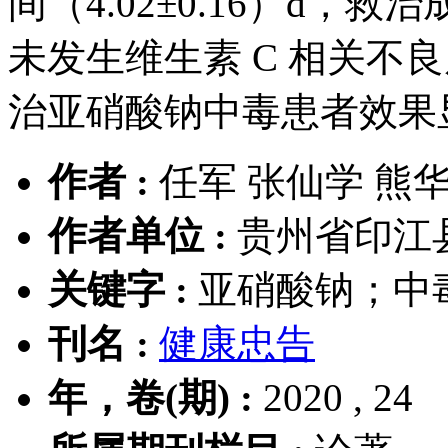
间（4.02±0.16）d，救治
未发生维生素 C 相关不
治亚硝酸钠中毒患者效果
作者 :
任军 张仙学 熊
作者单位 :
贵州省印江县
关键字 :
亚硝酸钠；中
刊名 :
健康忠告
年，卷(期) :
2020 , 24