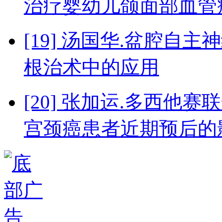
治疗婴幼儿颌面部血管
[19] 汤国华.盆腔
根治术中的应用
[20] 张加运.多西
宫颈癌患者近期预后的