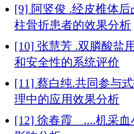
[9] 阿竖俊 .经皮椎
柱骨折患者的效果分析
[10] 张慧芳 .双膦
和安全性的系统评价
[11] 蔡白纯.共同
理中的应用效果分析
[12] 徐春霞 ...