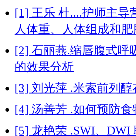
[1] 王乐 杜....护
人体重、人体组成和肥
[2] 石丽燕.缩唇腹
的效果分析
[3] 刘光萍 .米索前
[4] 汤善芳 .如何预
[5] 龙艳荣 .SWI、