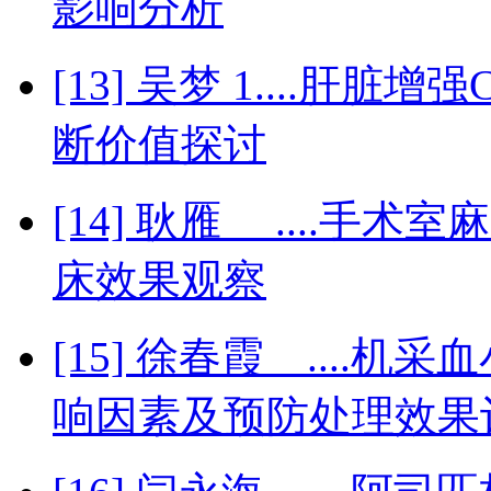
影响分析
[13] 吴梦 1....肝
断价值探讨
[14] 耿雁 ....
床效果观察
[15] 徐春霞 ...
响因素及预防处理效果