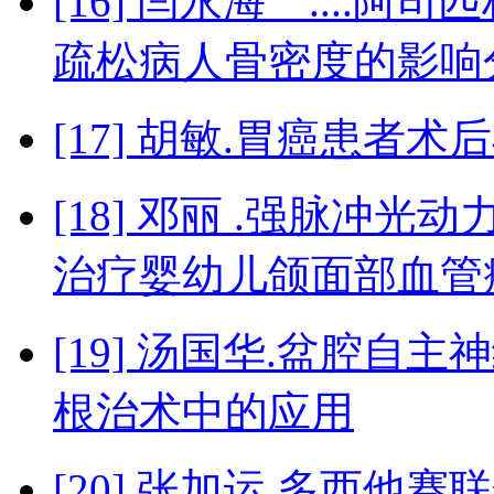
[16] 闫永海 ...
疏松病人骨密度的影响
[17] 胡敏.胃癌患者
[18] 邓丽 .强脉冲
治疗婴幼儿颌面部血管
[19] 汤国华.盆腔
根治术中的应用
[20] 张加运.多西