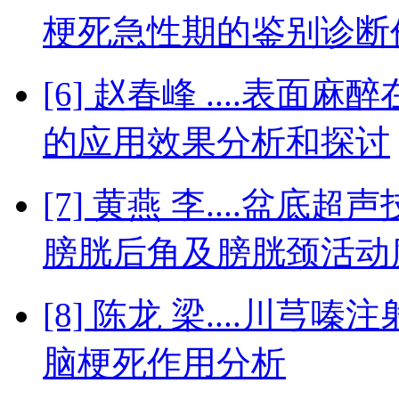
梗死急性期的鉴别诊断
[6] 赵春峰 ....表
的应用效果分析和探讨
[7] 黄燕 李....盆
膀胱后角及膀胱颈活动
[8] 陈龙 梁....川
脑梗死作用分析