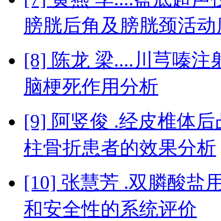
膀胱后角及膀胱颈活动
[8] 陈龙 梁....川
脑梗死作用分析
[9] 阿竖俊 .经皮椎
柱骨折患者的效果分析
[10] 张慧芳 .双膦
和安全性的系统评价