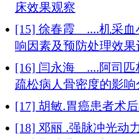
床效果观察
[15] 徐春霞 ...
响因素及预防处理效果
[16] 闫永海 ...
疏松病人骨密度的影响
[17] 胡敏.胃癌患者
[18] 邓丽 .强脉冲