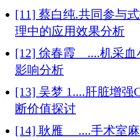
[11] 蔡白纯.共同
理中的应用效果分析
[12] 徐春霞 ...
影响分析
[13] 吴梦 1....肝
断价值探讨
[14] 耿雁 ....