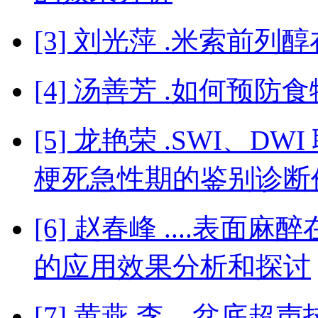
[3] 刘光萍 .米索前
[4] 汤善芳 .如何预
[5] 龙艳荣 .SWI、
梗死急性期的鉴别诊断
[6] 赵春峰 ....表
的应用效果分析和探讨
[7] 黄燕 李....盆