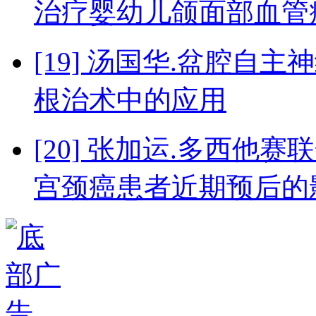
治疗婴幼儿颌面部血管
[19] 汤国华.盆腔
根治术中的应用
[20] 张加运.多西
宫颈癌患者近期预后的