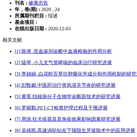
刊名 :
健康忠告
年，卷(期) :
2020 , 24
所属期刊栏目 :
综述
基金项目 :
在线出版日期 :
2020-12-03
相关文献
[1] 陈倩 .贫血鉴别诊断中血液检验的作用分析
[2] 陆琴 .小儿支气管哮喘的临床治疗研究进展
[3] 李娟娟 .白花蛇舌草抗肿瘤化学成分和作用机制的研
[4] 彭甄媚.中医药治疗类风湿关节炎的研究进展
[5] 黄英.结核病分子生物学诊断新技术的研究进展
[6] 罗丽勤.PET-CT检查护理过程及干预进展
[7] 周游.狂犬疫苗及其免疫效果影响因素研究进展
[8] 吴靖凯.高速涡轮钻在下颌阻生牙拔除术中的应用进展