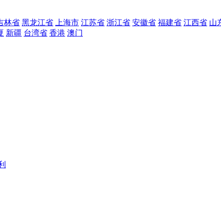
吉林省
黑龙江省
上海市
江苏省
浙江省
安徽省
福建省
江西省
山
夏
新疆
台湾省
香港
澳门
利