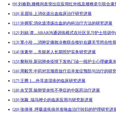
[9] 刘春勤.腰椎间盘突出症应用红外线及腰椎牵引联合
[10] 吴眉珍.上消化道出血临床治疗研究进展
[11] 许拥军.消化道溃疡出血的内科治疗方法的研究进展
[12] 刘娟 谭....SBAR沟通训练模式在社区见习护士培
[13] 覃小玲 ....消肿定痛散冷敷联合揿针在踝关节闭
[14] 张素华 ....失能老人长期照护实务研究进展
[15] 黎秋玲.新冠肺炎疫情下发热门诊一线护士心理健康
[16] 周毅芳.中药对宫颈癌放疗后并发症预防与治疗的研
[17] 王腾 1....外耳道湿疹的临床研究进展
[18] 余艾莲.输卵管炎性不孕症的中医药治疗进展
[19] 张颖 .瑞马唑仑的临床应用与研究新进展
[20] 张倩倩 .呼吸道疾病并发咯血治疗转归的护理研究进