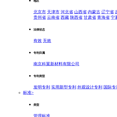
地区
北京市
天津市
河北省
山西省
内蒙古
辽宁省
贵州省
云南省
西藏
陕西省
甘肃省
青海省
宁
法律状态
有效
无效
专利归属
南京科翼新材料有限公司
专利类型
发明专利
实用新型专利
外观设计专利
国际专
标准
>
类型
管理标准