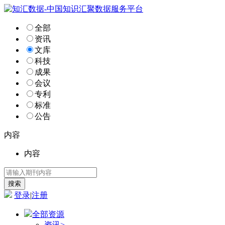
全部
资讯
文库
科技
成果
会议
专利
标准
公告
内容
内容
登录
|
注册
全部资源
资讯
>