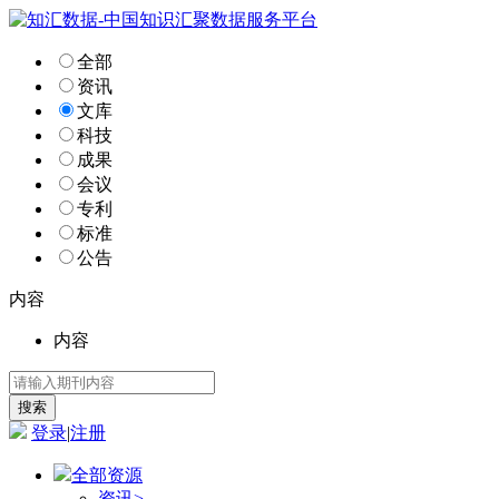
全部
资讯
文库
科技
成果
会议
专利
标准
公告
内容
内容
登录
|
注册
全部资源
资讯
>