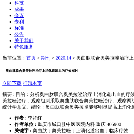
科技
成果
会议
专利
标准
公告
关于我们
特色服务
当前位置：
首页
>
期刊
>
2020,14
>
奥曲肽联合奥美拉唑治疗上
—
奥曲肽联合奥美拉唑治疗上消化道出血的疗效探讨
—
立即下载
打印本页
摘要 :
目的：分析奥曲肽联合奥美拉唑治疗上消化道出血的疗效。方法：
美拉唑治疗，观察组则采取奥曲肽联合奥美拉唑治疗。观察两组
统计学意义。结论：奥曲肽联合奥美拉唑能够明显提高上消化
作者 :
李祥红
作者单位 :
重庆市城口县中医医院内科 重庆 405900
关键字 :
奥曲肽；奥美拉唑；上消化道出血；临床疗效