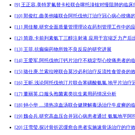
[9] 王正容.美特罗氟替卡松联合噻托溴铵对慢阻肺的临
[10] 郭俊红.曲美他嗪联合阿托伐他汀治疗冠心病心绞痛
[11] 周佳黎.研究全面质量管理理论在药剂管理工作中的
[12] 简蓉.卡前列素氨丁三醇注射液 应用于宫缩乏力产
[13] 王菲.抗癫痫药物所致不良反应的研究进展
[14] 王爱军.阿托伐他汀钙片治疗不稳定型心绞痛患者的
[15] 骆仕庚.兰索拉唑联合莫沙必利治疗反流性食管炎的
[16] 王昕.浅论阿托伐他汀片联合苯磺酸氨氯 地平片治
[17] 董丽英.口服头孢菌素类抗生素用药情况分析
[18] 钟小华 ....清热凉血汤联合健脾解毒汤治疗牛皮癣
[19] 魏会兵.研究高血压合并冠心病患者通过 氨氯地平
[20] 汪雪莹.探讨骨折迟缓愈合患者实施速骨汤治疗的疗