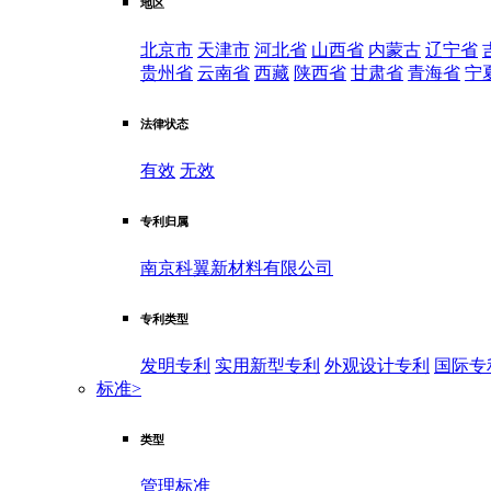
地区
北京市
天津市
河北省
山西省
内蒙古
辽宁省
贵州省
云南省
西藏
陕西省
甘肃省
青海省
宁
法律状态
有效
无效
专利归属
南京科翼新材料有限公司
专利类型
发明专利
实用新型专利
外观设计专利
国际专
标准
>
类型
管理标准