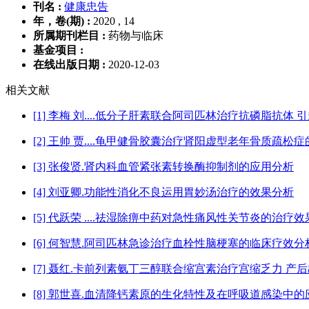
刊名 :
健康忠告
年，卷(期) :
2020 , 14
所属期刊栏目 :
药物与临床
基金项目 :
在线出版日期 :
2020-12-03
相关文献
[1] 李梅 刘....低分子肝素联合阿司匹林治疗抗磷脂抗
[2] 王帅 贾....龟甲健骨胶囊治疗肾阳虚型老年骨质疏松
[3] 张俊贤.肾内科血管紧张素转换酶抑制剂的应用分析
[4] 刘亚卿.功能性消化不良运用胃妙汤治疗的效果分析
[5] 代跃荣 ....祛湿除痹中药对急性痛风性关节炎的治
[6] 何智慧.阿司匹林急诊治疗血栓性脑梗塞的临床疗效分
[7] 聂红.卡前列素氨丁三醇联合缩宫素治疗宫缩乏力 产
[8] 郭世喜.血清降钙素原的生化特性及在呼吸道感染中的