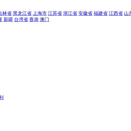
吉林省
黑龙江省
上海市
江苏省
浙江省
安徽省
福建省
江西省
山
夏
新疆
台湾省
香港
澳门
利