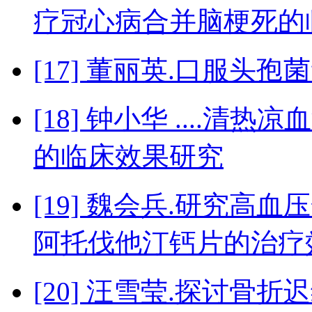
疗冠心病合并脑梗死的
[17] 董丽英.口服头
[18] 钟小华 ....
的临床效果研究
[19] 魏会兵.研究高
阿托伐他汀钙片的治疗
[20] 汪雪莹.探讨