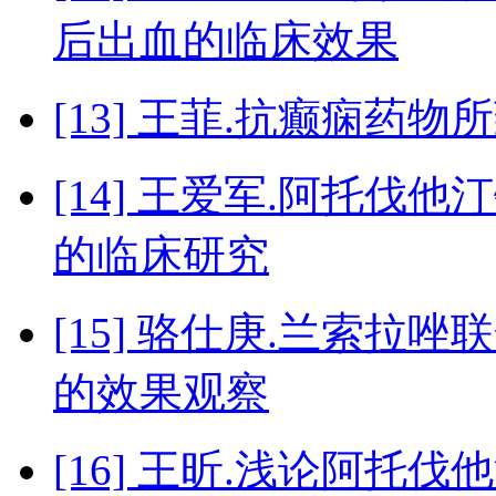
后出血的临床效果
[13] 王菲.抗癫痫药
[14] 王爱军.阿托
的临床研究
[15] 骆仕庚.兰索
的效果观察
[16] 王昕.浅论阿托