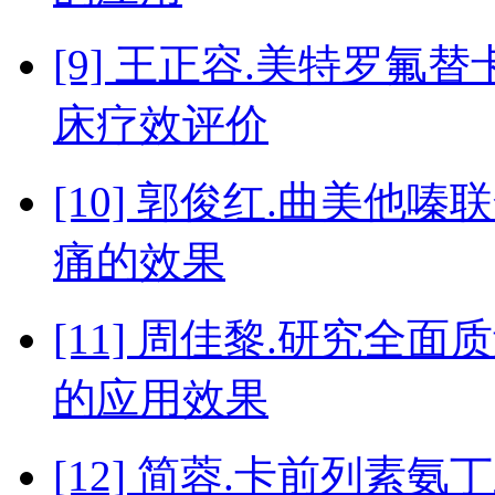
[9] 王正容.美特罗
床疗效评价
[10] 郭俊红.曲美
痛的效果
[11] 周佳黎.研究
的应用效果
[12] 简蓉.卡前列素