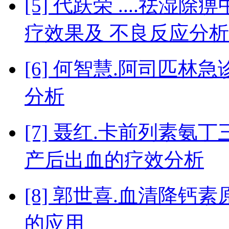
[5] 代跃荣 ....祛
疗效果及 不良反应分
[6] 何智慧.阿司匹
分析
[7] 聂红.卡前列素
产后出血的疗效分析
[8] 郭世喜.血清降
的应用