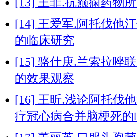
[13] 王菲.抗癫痫药
[14] 王爱军.阿托
的临床研究
[15] 骆仕庚.兰索
的效果观察
[16] 王昕.浅论阿托
疗冠心病合并脑梗死的