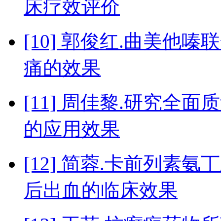
床疗效评价
[10] 郭俊红.曲美
痛的效果
[11] 周佳黎.研究
的应用效果
[12] 简蓉.卡前列素
后出血的临床效果