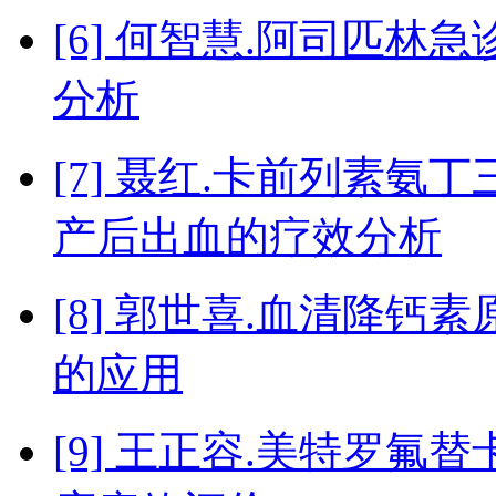
[6] 何智慧.阿司匹
分析
[7] 聂红.卡前列素
产后出血的疗效分析
[8] 郭世喜.血清降
的应用
[9] 王正容.美特罗