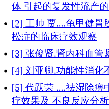
体 引起的复发性流产
[2] 王帅 贾....龟
松症的临床疗效观察
[3] 张俊贤.肾内科
[4] 刘亚卿.功能性
[5] 代跃荣 ....祛
疗效果及 不良反应分