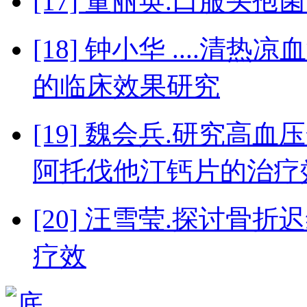
[17] 董丽英.口服头
[18] 钟小华 ....
的临床效果研究
[19] 魏会兵.研究高
阿托伐他汀钙片的治疗
[20] 汪雪莹.探讨
疗效