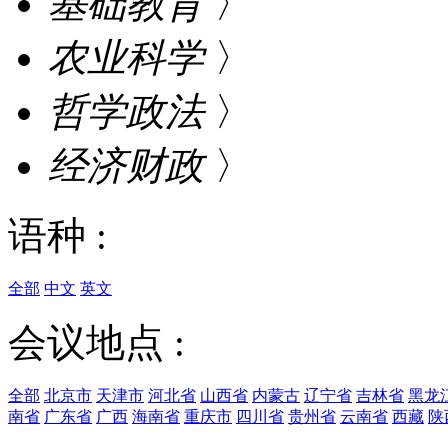
基础教育
〉
农业科学
〉
哲学政法
〉
经济财政
〉
语种 :
全部
中文
英文
会议地点 :
全部
北京市
天津市
河北省
山西省
内蒙古
辽宁省
吉林省
黑龙
南省
广东省
广西
海南省
重庆市
四川省
贵州省
云南省
西藏
陕