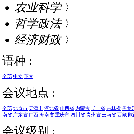
农业科学
〉
哲学政法
〉
经济财政
〉
语种 :
全部
中文
英文
会议地点 :
全部
北京市
天津市
河北省
山西省
内蒙古
辽宁省
吉林省
黑龙
南省
广东省
广西
海南省
重庆市
四川省
贵州省
云南省
西藏
陕
会议级别 :