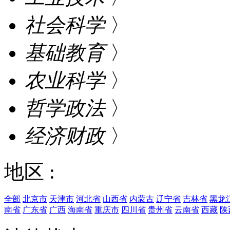
社会科学
〉
基础教育
〉
农业科学
〉
哲学政法
〉
经济财政
〉
地区 :
全部
北京市
天津市
河北省
山西省
内蒙古
辽宁省
吉林省
黑龙
南省
广东省
广西
海南省
重庆市
四川省
贵州省
云南省
西藏
陕