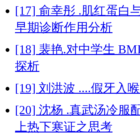
[17] 俞幸彤 .肌红
早期诊断作用分析
[18] 裴艳.对中学生 
探析
[19] 刘洪波 ....
[20] 沈杨 .真武汤
上热下寒证之思考