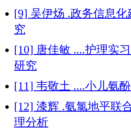
[9] 吴伊炀 .政务信
究
[10] 唐佳敏 ....
研究
[11] 韦敬土 ....小
[12] 漆辉 .氨氯地
理分析