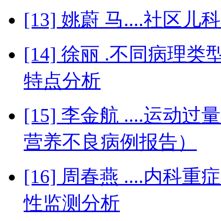
[13] 姚蔚 马....社
[14] 徐丽 .不同病
特点分析
[15] 李金航 ....运
营养不良病例报告）
[16] 周春燕 ....内科
性监测分析