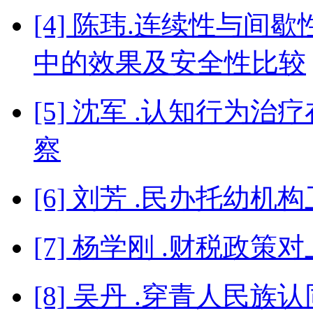
[4] 陈玮.连续性与
中的效果及安全性比较
[5] 沈军 .认知行为
察
[6] 刘芳 .民办托幼
[7] 杨学刚 .财税政
[8] 吴丹 .穿青人民族