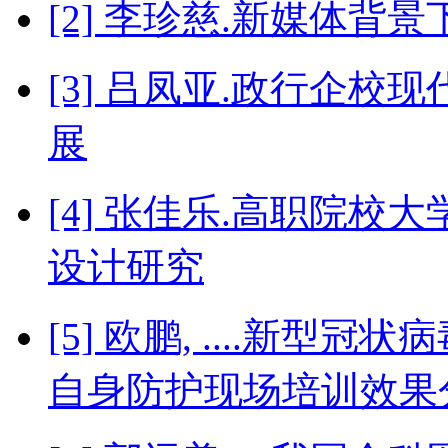
[2] 李珍慈.新媒体背
[3] 吕凤亚.政行企
展
[4] 张佳乐.高职院
设计研究
[5] 欧鹏, ....新
自身防护现场培训效果