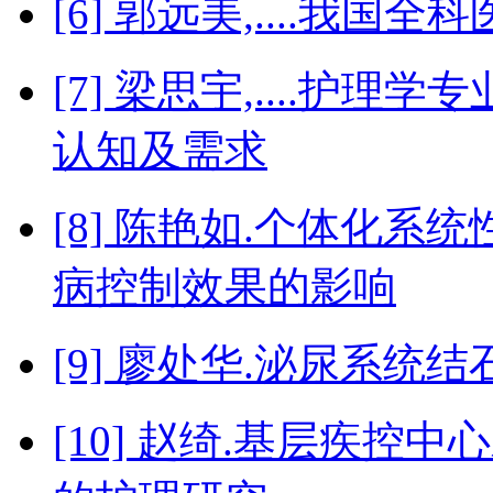
[6] 郭远美,....我
[7] 梁思宇,....护
认知及需求
[8] 陈艳如.个体化
病控制效果的影响
[9] 廖处华.泌尿系
[10] 赵绮.基层疾