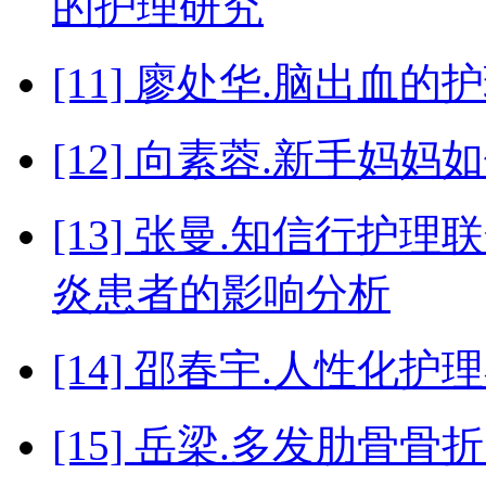
的护理研究
[11] 廖处华.脑出血
[12] 向素蓉.新手妈
[13] 张曼.知信行
炎患者的影响分析
[14] 邵春宇.人性
[15] 岳梁.多发肋骨