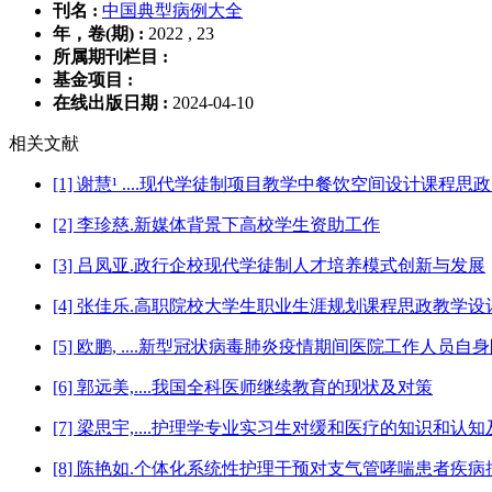
刊名 :
中国典型病例大全
年，卷(期) :
2022 , 23
所属期刊栏目 :
基金项目 :
在线出版日期 :
2024-04-10
相关文献
[1] 谢慧¹ ....现代学徒制项目教学中餐饮空间设计课程
[2] 李珍慈.新媒体背景下高校学生资助工作
[3] 吕凤亚.政行企校现代学徒制人才培养模式创新与发展
[4] 张佳乐.高职院校大学生职业生涯规划课程思政教学设
[5] 欧鹏, ....新型冠状病毒肺炎疫情期间医院工作人员
[6] 郭远美,....我国全科医师继续教育的现状及对策
[7] 梁思宇,....护理学专业实习生对缓和医疗的知识和认
[8] 陈艳如.个体化系统性护理干预对支气管哮喘患者疾