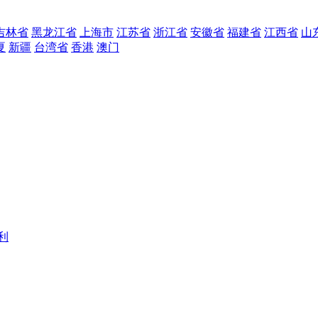
吉林省
黑龙江省
上海市
江苏省
浙江省
安徽省
福建省
江西省
山
夏
新疆
台湾省
香港
澳门
利