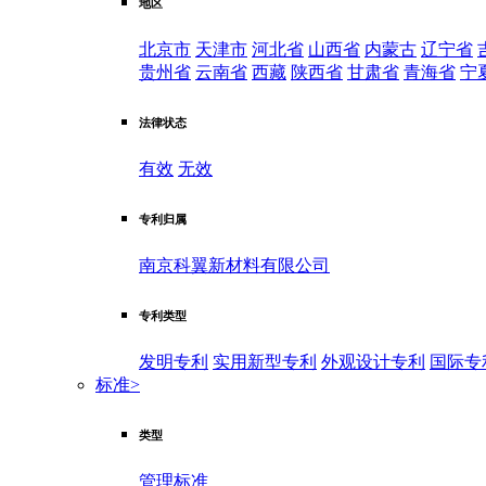
地区
北京市
天津市
河北省
山西省
内蒙古
辽宁省
贵州省
云南省
西藏
陕西省
甘肃省
青海省
宁
法律状态
有效
无效
专利归属
南京科翼新材料有限公司
专利类型
发明专利
实用新型专利
外观设计专利
国际专
标准
>
类型
管理标准