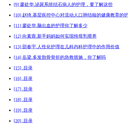
[9] 廖处华.泌尿系统结石病人的护理，要了解这些
[10] 赵绮.基层疾控中心对流动人口肺结核的健康教育的
[11] 廖处华.脑出血的护理你了解多少
[12] 向素蓉.新手妈妈如何实现纯母乳喂养
[13] 邵春宇.人性化护理在儿科内科护理中的作用价值
[14] 岳梁.多发肋骨骨折的急救措施，你了解吗
[15] .目录
[16] .目录
[17] .目录
[18] .目录
[19] .目录
[20] .目录