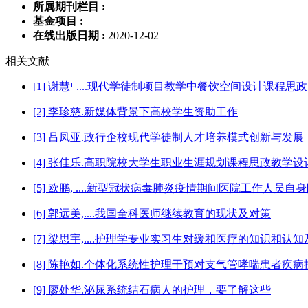
所属期刊栏目 :
基金项目 :
在线出版日期 :
2020-12-02
相关文献
[1] 谢慧¹ ....现代学徒制项目教学中餐饮空间设计课程
[2] 李珍慈.新媒体背景下高校学生资助工作
[3] 吕凤亚.政行企校现代学徒制人才培养模式创新与发展
[4] 张佳乐.高职院校大学生职业生涯规划课程思政教学设
[5] 欧鹏, ....新型冠状病毒肺炎疫情期间医院工作人员
[6] 郭远美,....我国全科医师继续教育的现状及对策
[7] 梁思宇,....护理学专业实习生对缓和医疗的知识和认
[8] 陈艳如.个体化系统性护理干预对支气管哮喘患者疾
[9] 廖处华.泌尿系统结石病人的护理，要了解这些