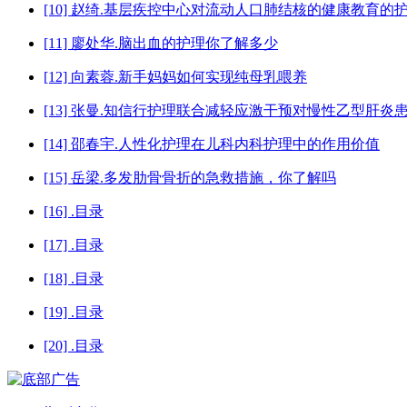
[10] 赵绮.基层疾控中心对流动人口肺结核的健康教育的
[11] 廖处华.脑出血的护理你了解多少
[12] 向素蓉.新手妈妈如何实现纯母乳喂养
[13] 张曼.知信行护理联合减轻应激干预对慢性乙型肝炎
[14] 邵春宇.人性化护理在儿科内科护理中的作用价值
[15] 岳梁.多发肋骨骨折的急救措施，你了解吗
[16] .目录
[17] .目录
[18] .目录
[19] .目录
[20] .目录