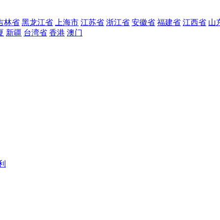
吉林省
黑龙江省
上海市
江苏省
浙江省
安徽省
福建省
江西省
山
夏
新疆
台湾省
香港
澳门
利