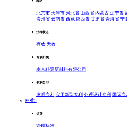
地区
北京市
天津市
河北省
山西省
内蒙古
辽宁省
贵州省
云南省
西藏
陕西省
甘肃省
青海省
宁
法律状态
有效
无效
专利归属
南京科翼新材料有限公司
专利类型
发明专利
实用新型专利
外观设计专利
国际专
标准
>
类型
管理标准