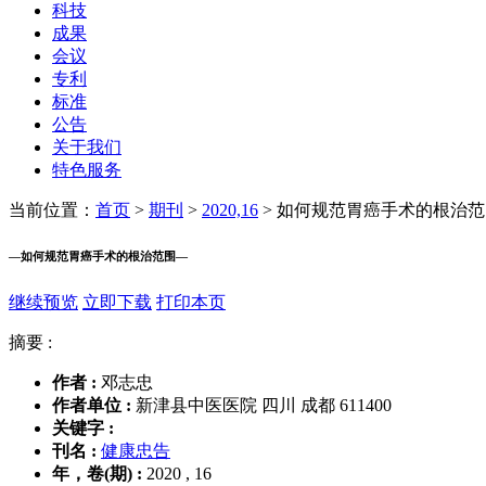
科技
成果
会议
专利
标准
公告
关于我们
特色服务
当前位置：
首页
>
期刊
>
2020,16
>
如何规范胃癌手术的根治范
—
如何规范胃癌手术的根治范围
—
继续预览
立即下载
打印本页
摘要 :
作者 :
邓志忠
作者单位 :
新津县中医医院 四川 成都 611400
关键字 :
刊名 :
健康忠告
年，卷(期) :
2020 , 16