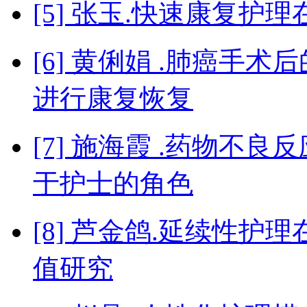
[5] 张玉.快速康复
[6] 黄俐娟 .肺癌手
进行康复恢复
[7] 施海霞 .药物不
于护士的角色
[8] 芦金鸽.延续性
值研究