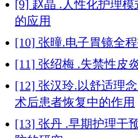
[9] 赵晶 .人性化护
的应用
[10] 张曈.电子胃镜
[11] 张绍梅 .失禁
[12] 张汉玲.以舒
术后患者恢复中的作用
[13] 张丹 .早期护