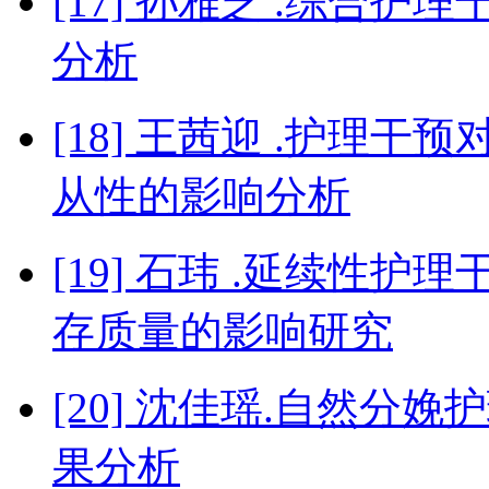
[17] 孙雅芝 .综合
分析
[18] 王茜迎 .护理
从性的影响分析
[19] 石玮 .延续性
存质量的影响研究
[20] 沈佳瑶.自然
果分析