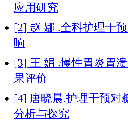
应用研究
[2] 赵 娜 .全科护
响
[3] 王 娟 .慢性胃
果评价
[4] 唐晓晨.护理干
分析与探究