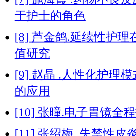
于护士的角色
[8] 芦金鸽.延续性
值研究
[9] 赵晶 .人性化护
的应用
[10] 张曈.电子胃镜
[11] 张绍梅 .失禁