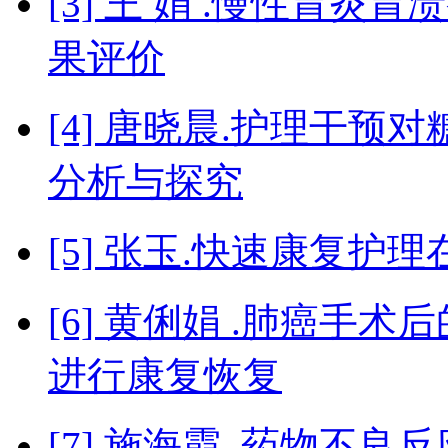
[3] 王 娟 .慢性胃
果评价
[4] 唐晓晨.护理干
分析与探究
[5] 张玉.快速康复
[6] 黄俐娟 .肺癌手
进行康复恢复
[7] 施海霞 .药物不