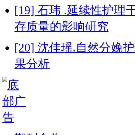
[19] 石玮 .延续性
存质量的影响研究
[20] 沈佳瑶.自然
果分析