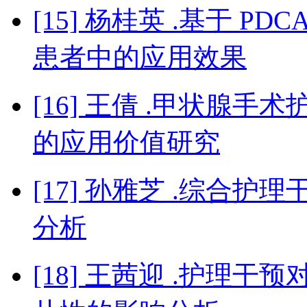
[15] 杨桂英 .基于 
患者中的应用效果
[16] 王倩 .甲状腺
的应用价值研究
[17] 孙雅芝 .综合
分析
[18] 王茜迎 .护理