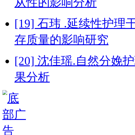
从性的影响分析
[19] 石玮 .延续性
存质量的影响研究
[20] 沈佳瑶.自然
果分析