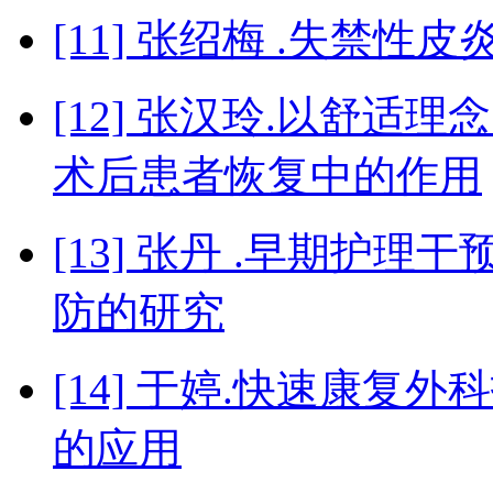
[11] 张绍梅 .失禁
[12] 张汉玲.以舒
术后患者恢复中的作用
[13] 张丹 .早期护
防的研究
[14] 于婷.快速康
的应用