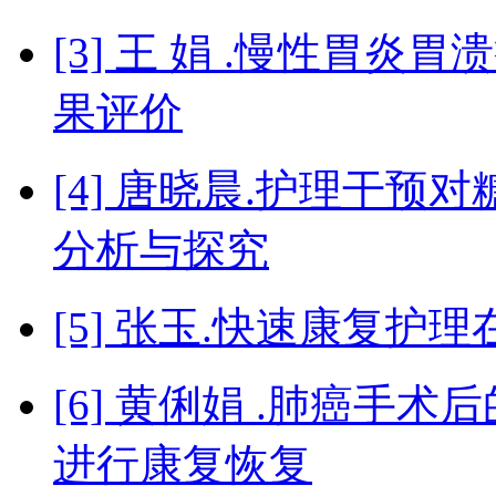
[3] 王 娟 .慢性胃
果评价
[4] 唐晓晨.护理干
分析与探究
[5] 张玉.快速康复
[6] 黄俐娟 .肺癌手
进行康复恢复