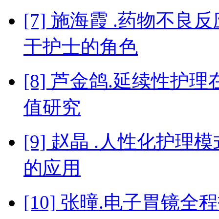
[7] 施海霞 .药物不
于护士的角色
[8] 芦金鸽.延续性
值研究
[9] 赵晶 .人性化护
的应用
[10] 张曈.电子胃镜