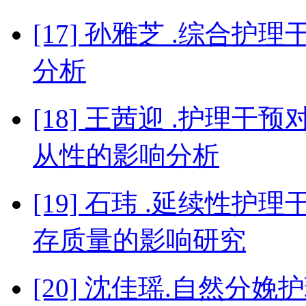
[17] 孙雅芝 .综合
分析
[18] 王茜迎 .护理
从性的影响分析
[19] 石玮 .延续性
存质量的影响研究
[20] 沈佳瑶.自然