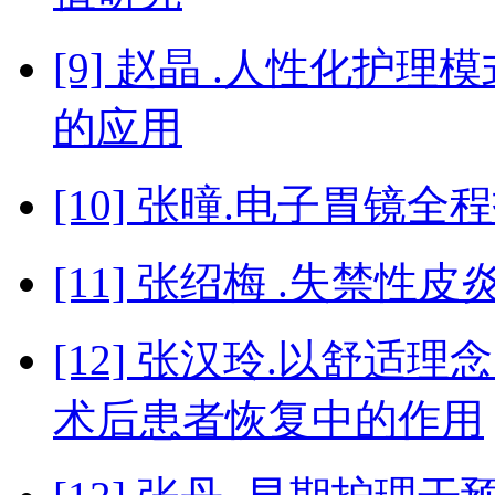
[9] 赵晶 .人性化护
的应用
[10] 张曈.电子胃镜
[11] 张绍梅 .失禁
[12] 张汉玲.以舒
术后患者恢复中的作用