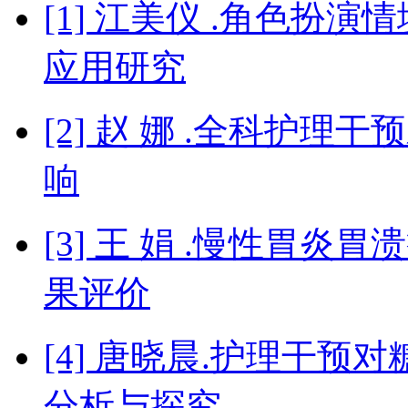
[1] 江美仪 .角色扮
应用研究
[2] 赵 娜 .全科护
响
[3] 王 娟 .慢性胃
果评价
[4] 唐晓晨.护理干
分析与探究