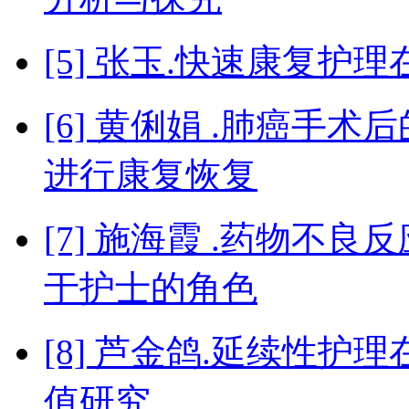
[5] 张玉.快速康复
[6] 黄俐娟 .肺癌手
进行康复恢复
[7] 施海霞 .药物不
于护士的角色
[8] 芦金鸽.延续性
值研究