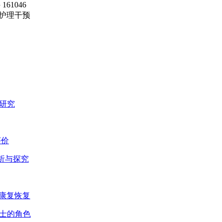
1046
护理干预
用研究
评价
分析与探究
行康复恢复
护士的角色