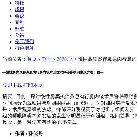
科技
成果
会议
专利
标准
公告
关于我们
特色服务
当前位置：
首页
>
期刊
>
2020,14
>
慢性鼻窦炎伴鼻息肉行鼻内
—
慢性鼻窦炎伴鼻息肉行鼻内镜术后睡眠障碍影响因素及护理干预
—
立即下载
打印本页
摘要 :
目的：探讨慢性鼻窦炎伴鼻息肉行鼻内镜术后睡眠障碍影响因素
时间均分为观察组与对照组两组（n=66）。为对照组实行常
果：术后观察组的焦虑、抑郁评分明显高于对照组，组间差异（P
组的睡眠障碍等并发症的发生率明显低于对照组，组间差异（P
反应，是一种切实有效的护理模式。
作者 :
孙晓丹