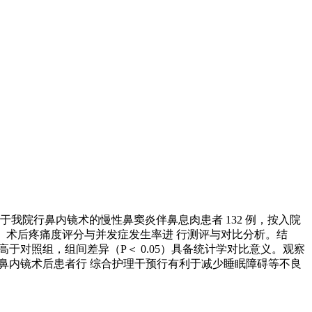
 月于我院行鼻内镜术的慢性鼻窦炎伴鼻息肉患者 132 例，按入院
、术后疼痛度评分与并发症发生率进 行测评与对比分析。结
于对照组，组间差异（P＜ 0.05）具备统计学对比意义。观察
行鼻内镜术后患者行 综合护理干预行有利于减少睡眠障碍等不良