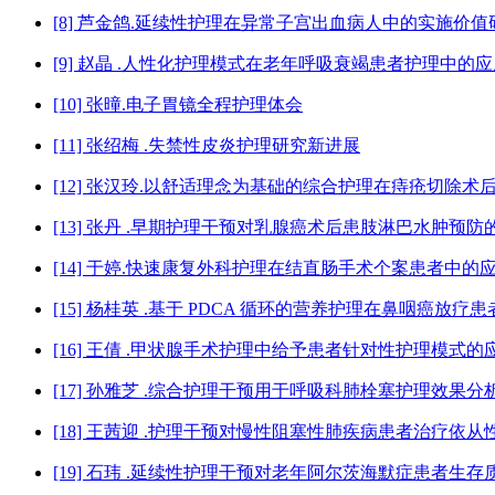
[8] 芦金鸽.延续性护理在异常子宫出血病人中的实施价值
[9] 赵晶 .人性化护理模式在老年呼吸衰竭患者护理中的
[10] 张曈.电子胃镜全程护理体会
[11] 张绍梅 .失禁性皮炎护理研究新进展
[12] 张汉玲.以舒适理念为基础的综合护理在痔疮切除
[13] 张丹 .早期护理干预对乳腺癌术后患肢淋巴水肿预防
[14] 于婷.快速康复外科护理在结直肠手术个案患者中的
[15] 杨桂英 .基于 PDCA 循环的营养护理在鼻咽癌放
[16] 王倩 .甲状腺手术护理中给予患者针对性护理模式
[17] 孙雅芝 .综合护理干预用于呼吸科肺栓塞护理效果分
[18] 王茜迎 .护理干预对慢性阻塞性肺疾病患者治疗依
[19] 石玮 .延续性护理干预对老年阿尔茨海默症患者生