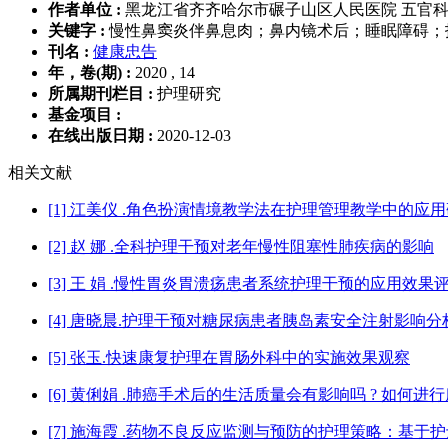
作者单位 :
黑龙江省齐齐哈尔市碾子山区人民医院 五官科 16
关键字 :
慢性鼻窦炎伴鼻息肉；鼻内镜术后；睡眠障碍；
刊名 :
健康忠告
年，卷(期) :
2020 , 14
所属期刊栏目 :
护理研究
基金项目 :
在线出版日期 :
2020-12-03
相关文献
[1] 江美仪 .角色扮演情境教学法在护理管理教学中的应
[2] 赵 娜 .全科护理干预对老年慢性阻塞性肺疾病的影响
[3] 王 娟 .慢性胃炎胃溃疡患者系统护理干预的应用效果
[4] 唐晓晨.护理干预对糖尿病患者胰岛素安全注射影响
[5] 张玉.快速康复护理在胃肠外科中的实施效果观察
[6] 黄俐娟 .肺癌手术后的生活质量会有影响吗 ? 如何进
[7] 施海霞 .药物不良反应监测与预防的护理策略：基于