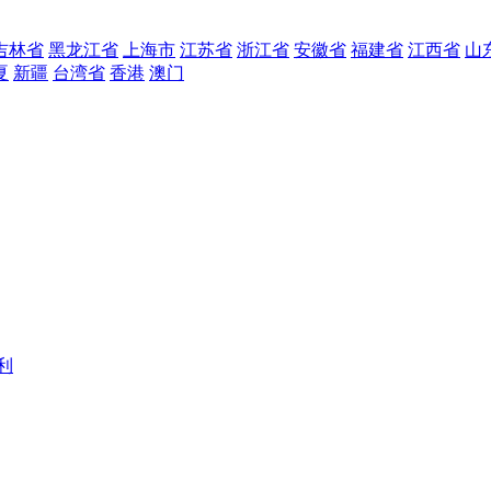
吉林省
黑龙江省
上海市
江苏省
浙江省
安徽省
福建省
江西省
山
夏
新疆
台湾省
香港
澳门
利