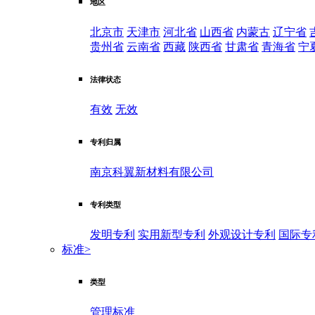
地区
北京市
天津市
河北省
山西省
内蒙古
辽宁省
贵州省
云南省
西藏
陕西省
甘肃省
青海省
宁
法律状态
有效
无效
专利归属
南京科翼新材料有限公司
专利类型
发明专利
实用新型专利
外观设计专利
国际专
标准
>
类型
管理标准