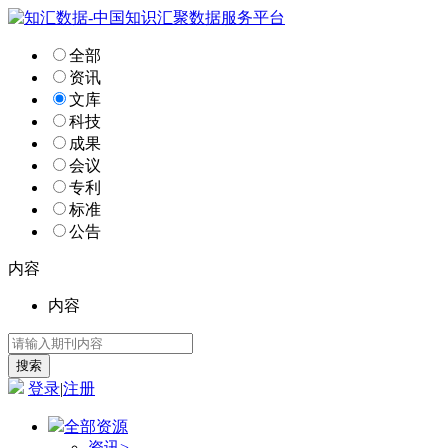
全部
资讯
文库
科技
成果
会议
专利
标准
公告
内容
内容
登录
|
注册
全部资源
资讯
>