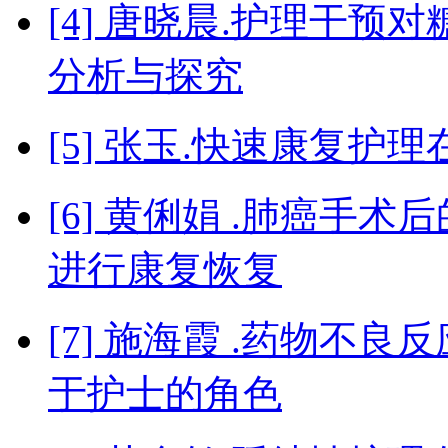
[4] 唐晓晨.护理干
分析与探究
[5] 张玉.快速康复
[6] 黄俐娟 .肺癌手
进行康复恢复
[7] 施海霞 .药物不
于护士的角色