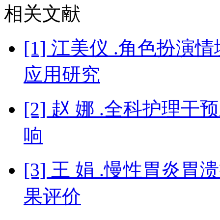
相关文献
[1] 江美仪 .角色扮
应用研究
[2] 赵 娜 .全科护
响
[3] 王 娟 .慢性胃
果评价