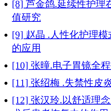
[8] 芦金鸽.延续性
值研究
[9] 赵晶 .人性化护
的应用
[10] 张曈.电子胃镜
[11] 张绍梅 .失禁
[12] 张汉玲.以舒