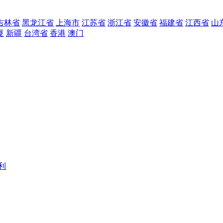
吉林省
黑龙江省
上海市
江苏省
浙江省
安徽省
福建省
江西省
山
夏
新疆
台湾省
香港
澳门
利