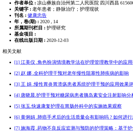
作者单位 :
凉山彝族自治州第二人民医院 四川西昌 61560
关键字 :
老年患者；静脉治疗；护理现状
刊名 :
健康忠告
年，卷(期) :
2020 , 14
所属期刊栏目 :
护理研究
基金项目 :
在线出版日期 :
2020-12-03
相关文献
[1] 江美仪 .角色扮演情境教学法在护理管理教学中的应
[2] 赵 娜 .全科护理干预对老年慢性阻塞性肺疾病的影响
[3] 王 娟 .慢性胃炎胃溃疡患者系统护理干预的应用效果
[4] 唐晓晨.护理干预对糖尿病患者胰岛素安全注射影响
[5] 张玉.快速康复护理在胃肠外科中的实施效果观察
[6] 黄俐娟 .肺癌手术后的生活质量会有影响吗 ? 如何进
[7] 施海霞 .药物不良反应监测与预防的护理策略：基于