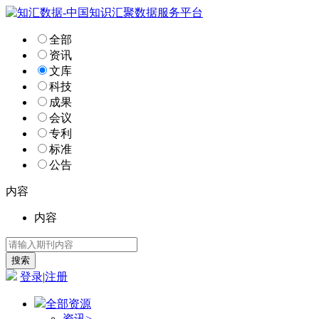
全部
资讯
文库
科技
成果
会议
专利
标准
公告
内容
内容
登录
|
注册
全部资源
资讯
>