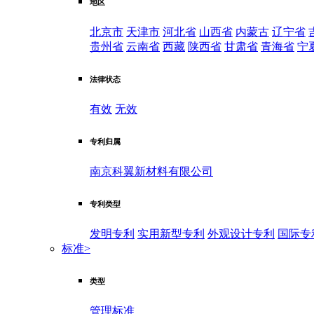
地区
北京市
天津市
河北省
山西省
内蒙古
辽宁省
贵州省
云南省
西藏
陕西省
甘肃省
青海省
宁
法律状态
有效
无效
专利归属
南京科翼新材料有限公司
专利类型
发明专利
实用新型专利
外观设计专利
国际专
标准
>
类型
管理标准