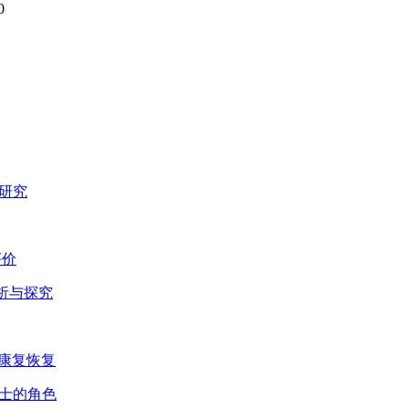
0
用研究
评价
分析与探究
行康复恢复
护士的角色