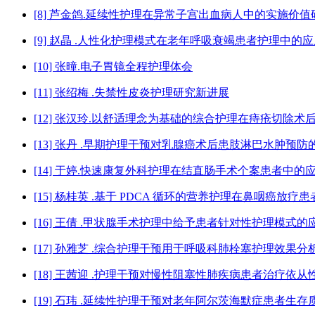
[8] 芦金鸽.延续性护理在异常子宫出血病人中的实施价值
[9] 赵晶 .人性化护理模式在老年呼吸衰竭患者护理中的
[10] 张曈.电子胃镜全程护理体会
[11] 张绍梅 .失禁性皮炎护理研究新进展
[12] 张汉玲.以舒适理念为基础的综合护理在痔疮切除
[13] 张丹 .早期护理干预对乳腺癌术后患肢淋巴水肿预防
[14] 于婷.快速康复外科护理在结直肠手术个案患者中的
[15] 杨桂英 .基于 PDCA 循环的营养护理在鼻咽癌放
[16] 王倩 .甲状腺手术护理中给予患者针对性护理模式
[17] 孙雅芝 .综合护理干预用于呼吸科肺栓塞护理效果分
[18] 王茜迎 .护理干预对慢性阻塞性肺疾病患者治疗依
[19] 石玮 .延续性护理干预对老年阿尔茨海默症患者生