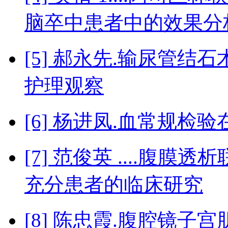
脑卒中患者中的效果分
[5] 郝永先.输尿管
护理观察
[6] 杨进凤.血常规
[7] 范俊英 ....腹
充分患者的临床研究
[8] 陈忠霞.腹腔镜