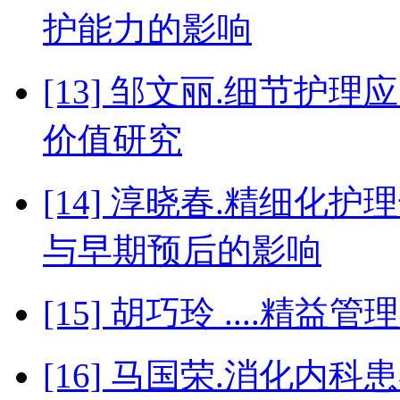
护能力的影响
[13] 邹文丽.细节
价值研究
[14] 淳晓春.精细
与早期预后的影响
[15] 胡巧玲 ....
[16] 马国荣.消化