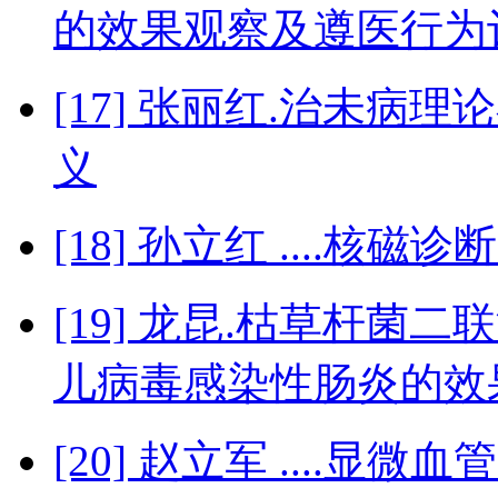
的效果观察及遵医行为
[17] 张丽红.治未
义
[18] 孙立红 ....
[19] 龙昆.枯草杆
儿病毒感染性肠炎的效
[20] 赵立军 ....