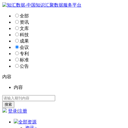
全部
资讯
文库
科技
成果
会议
专利
标准
公告
内容
内容
登录
|
注册
全部资源
资讯
>