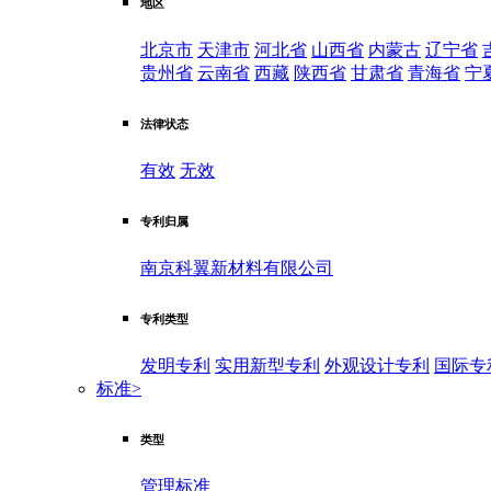
地区
北京市
天津市
河北省
山西省
内蒙古
辽宁省
贵州省
云南省
西藏
陕西省
甘肃省
青海省
宁
法律状态
有效
无效
专利归属
南京科翼新材料有限公司
专利类型
发明专利
实用新型专利
外观设计专利
国际专
标准
>
类型
管理标准