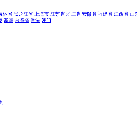
吉林省
黑龙江省
上海市
江苏省
浙江省
安徽省
福建省
江西省
山
夏
新疆
台湾省
香港
澳门
利