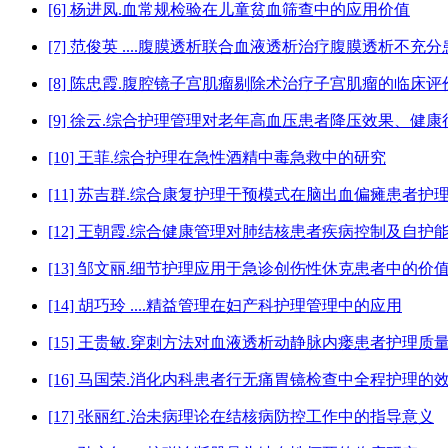
[6] 杨进凤.血常规检验在儿童贫血筛查中的应用价值
[7] 范俊英 ....腹膜透析联合血液透析治疗腹膜透析不充
[8] 陈忠霞.腹腔镜子宫肌瘤剔除术治疗子宫肌瘤的临床评
[9] 徐云.综合护理管理对老年高血压患者降压效果、健
[10] 王菲.综合护理在急性酒精中毒急救中的研究
[11] 苏吉群.综合康复护理干预模式在脑出血偏瘫患者护
[12] 王朝霞.综合健康管理对肺结核患者疾病控制及自护
[13] 邹文丽.细节护理应用于急诊创伤性休克患者中的价
[14] 胡巧玲 ....精益管理在妇产科护理管理中的应用
[15] 王贵敏.穿刺方法对血液透析动静脉内瘘患者护理质
[16] 马国荣.消化内科患者行无痛胃镜检查中全程护理
[17] 张丽红.治未病理论在结核病防控工作中的指导意义