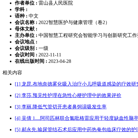
作者单位 :
雷山县人民医院
学科 :
语种 :
中文
会议名称 :
2022智慧医护与健康管理（卷2）
母体文献 :
主办单位 :
中国智慧工程研究会智能学习与创新研究工作
会议地点 :
会议级别 :
一级
会议时间 :
2022-11-11
在线出版时间 :
2023-04-28
相关内容
[1] 龙昆.布地奈德雾化吸入治疗小儿呼吸道感染的疗效研
[2] 李莎.预见性护理在急性心梗护理中的效果评价
[3] 李丽.降低气管切开患者鼻饲误吸发生率
[4] 吴倩 1....阿司匹林联合氯吡格雷应用于轻度缺血性
[5] 郝永先.输尿管结石术后应用中药热奄包临床疗效的护