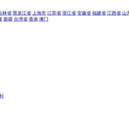
吉林省
黑龙江省
上海市
江苏省
浙江省
安徽省
福建省
江西省
山
夏
新疆
台湾省
香港
澳门
利