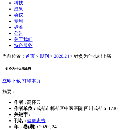
科技
成果
会议
专利
标准
公告
关于我们
特色服务
当前位置：
首页
>
期刊
>
2020,24
>
针灸为什么能止痛
—
针灸为什么能止痛
—
立即下载
打印本页
摘要 :
作者 :
高怀云
作者单位 :
成都市郫都区中医医院 四川成都 611730
关键字 :
刊名 :
健康忠告
年，卷(期) :
2020 , 24