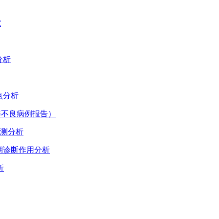
究
分析
点分析
度营养不良病例报告）
性监测分析
早期诊断作用分析
析