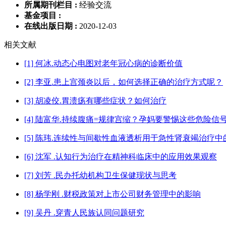
所属期刊栏目 :
经验交流
基金项目 :
在线出版日期 :
2020-12-03
相关文献
[1] 何冰.动态心电图对老年冠心病的诊断价值
[2] 李亚.患上宫颈炎以后，如何选择正确的治疗方式呢？
[3] 胡凌佼.胃溃疡有哪些症状？如何治疗
[4] 陆富华.持续腹痛=规律宫缩？孕妈要警惕这些危险信
[5] 陈玮.连续性与间歇性血液透析用于急性肾衰竭治疗
[6] 沈军 .认知行为治疗在精神科临床中的应用效果观察
[7] 刘芳 .民办托幼机构卫生保健现状与思考
[8] 杨学刚 .财税政策对上市公司财务管理中的影响
[9] 吴丹 .穿青人民族认同问题研究