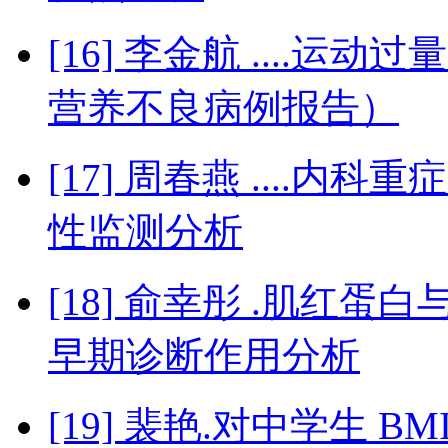
[16] 李金航 ....运
营养不良病例报告）
[17] 周春燕 ....内科
性监测分析
[18] 俞幸彤 .肌红
早期诊断作用分析
[19] 裴艳.对中学生 