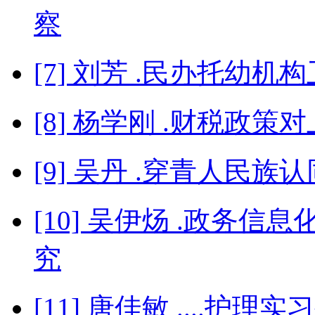
察
[7] 刘芳 .民办托幼
[8] 杨学刚 .财税政
[9] 吴丹 .穿青人民族
[10] 吴伊炀 .政务
究
[11] 唐佳敏 ....