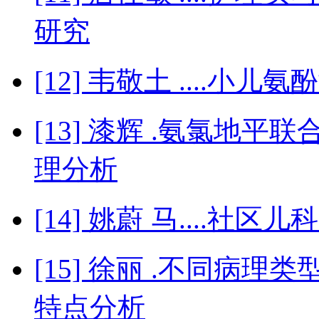
研究
[12] 韦敬土 ....小
[13] 漆辉 .氨氯地
理分析
[14] 姚蔚 马....社
[15] 徐丽 .不同病
特点分析