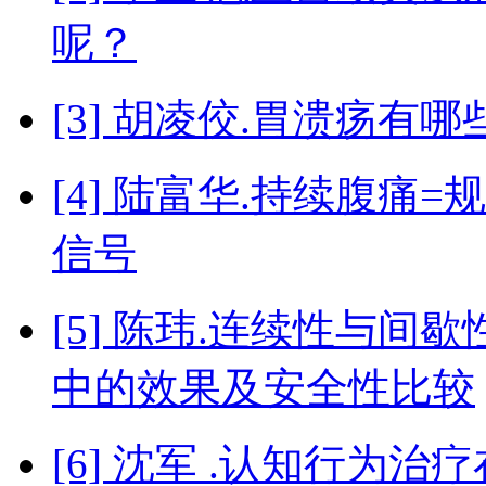
呢？
[3] 胡凌佼.胃溃疡有
[4] 陆富华.持续腹
信号
[5] 陈玮.连续性与
中的效果及安全性比较
[6] 沈军 .认知行为