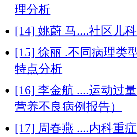
理分析
[14] 姚蔚 马....社
[15] 徐丽 .不同病
特点分析
[16] 李金航 ....运
营养不良病例报告）
[17] 周春燕 ....内科