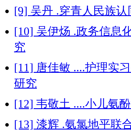
[9] 吴丹 .穿青人民族
[10] 吴伊炀 .政务
究
[11] 唐佳敏 ....
研究
[12] 韦敬土 ....小
[13] 漆辉 .氨氯地