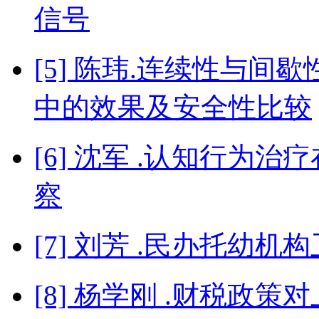
信号
[5] 陈玮.连续性与
中的效果及安全性比较
[6] 沈军 .认知行为
察
[7] 刘芳 .民办托幼
[8] 杨学刚 .财税政