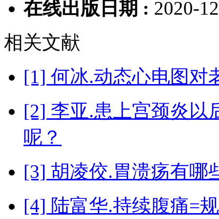
在线出版日期 :
2020-12
相关文献
[1] 何冰.动态心电
[2] 李亚.患上宫颈
呢？
[3] 胡凌佼.胃溃疡有
[4] 陆富华.持续腹