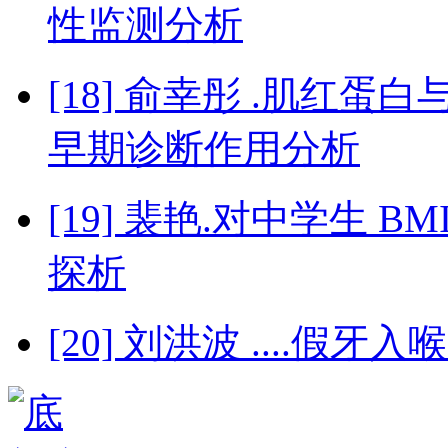
性监测分析
[18] 俞幸彤 .肌红
早期诊断作用分析
[19] 裴艳.对中学生 
探析
[20] 刘洪波 ....