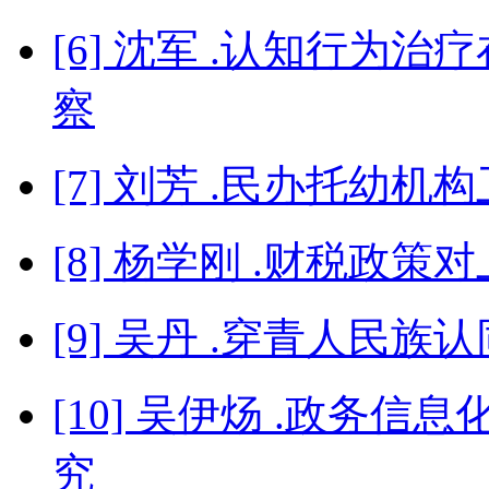
[6] 沈军 .认知行为
察
[7] 刘芳 .民办托幼
[8] 杨学刚 .财税政
[9] 吴丹 .穿青人民族
[10] 吴伊炀 .政务
究