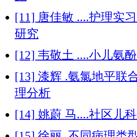
[11] 唐佳敏 ....
研究
[12] 韦敬土 ....小
[13] 漆辉 .氨氯地
理分析
[14] 姚蔚 马....社
[15] 徐丽 .不同病