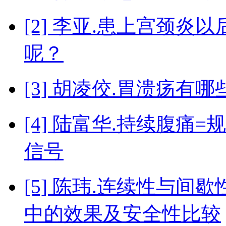
[2] 李亚.患上宫颈
呢？
[3] 胡凌佼.胃溃疡有
[4] 陆富华.持续腹
信号
[5] 陈玮.连续性与
中的效果及安全性比较