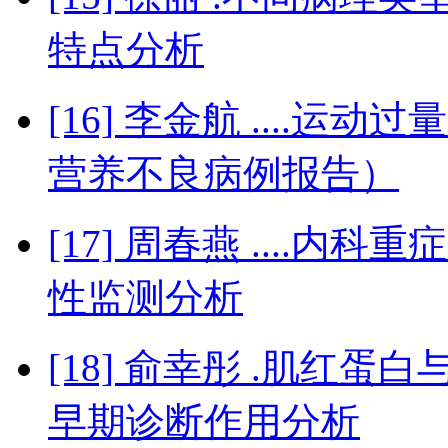
特点分析
[16] 李金航 ....运
营养不良病例报告）
[17] 周春燕 ....内科
性监测分析
[18] 俞幸彤 .肌红
早期诊断作用分析