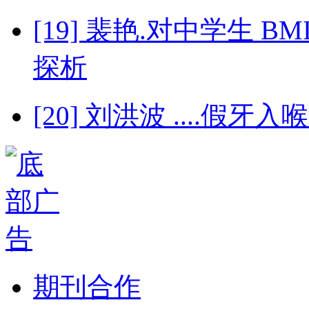
[19] 裴艳.对中学生 
探析
[20] 刘洪波 ....
期刊合作