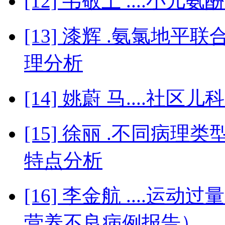
[12] 韦敬土 ....小
[13] 漆辉 .氨氯地
理分析
[14] 姚蔚 马....社
[15] 徐丽 .不同病
特点分析
[16] 李金航 ....运
营养不良病例报告）