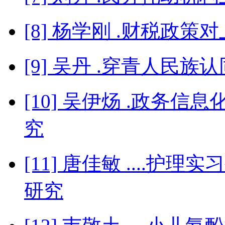
[8] 杨学刚 .财税政
[9] 吴丹 .穿青人民族
[10] 吴伊炀 .政务
究
[11] 唐佳敏 ....
研究