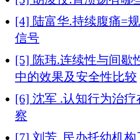
[4] 陆富华.持续腹
信号
[5] 陈玮.连续性与
中的效果及安全性比较
[6] 沈军 .认知行为
察
[7] 刘芳 .民办托幼