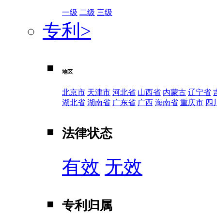
一级
二级
三级
专利
>
地区
北京市
天津市
河北省
山西省
内蒙古
辽宁省
湖北省
湖南省
广东省
广西
海南省
重庆市
四
法律状态
有效
无效
专利归属