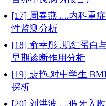
[17] 周春燕 ....内科
性监测分析
[18] 俞幸彤 .肌红
早期诊断作用分析
[19] 裴艳.对中学生 
探析
[20] 刘洪波 ....