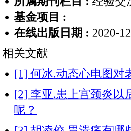
所属期刊栏目 :
经验交
基金项目 :
在线出版日期 :
2020-12
相关文献
[1] 何冰.动态心电
[2] 李亚.患上宫颈
呢？
[3] 胡凌佼.胃溃疡有