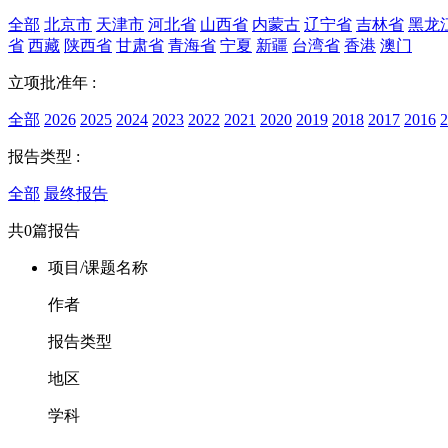
全部
北京市
天津市
河北省
山西省
内蒙古
辽宁省
吉林省
黑龙
省
西藏
陕西省
甘肃省
青海省
宁夏
新疆
台湾省
香港
澳门
立项批准年 :
全部
2026
2025
2024
2023
2022
2021
2020
2019
2018
2017
2016
2
报告类型 :
全部
最终报告
共0篇报告
项目/课题名称
作者
报告类型
地区
学科