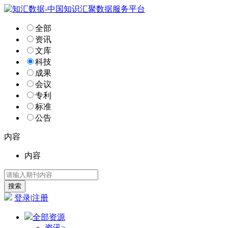
全部
资讯
文库
科技
成果
会议
专利
标准
公告
内容
内容
登录
|
注册
全部资源
资讯
>