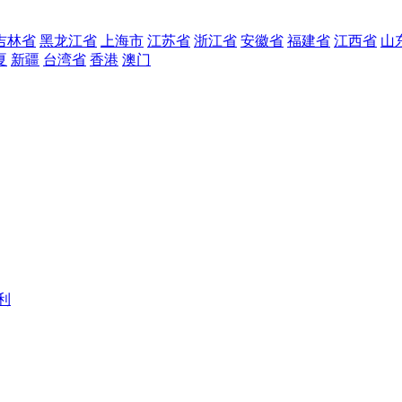
吉林省
黑龙江省
上海市
江苏省
浙江省
安徽省
福建省
江西省
山
夏
新疆
台湾省
香港
澳门
利