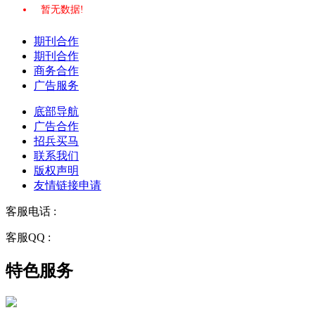
暂无数据!
期刊合作
期刊合作
商务合作
广告服务
底部导航
广告合作
招兵买马
联系我们
版权声明
友情链接申请
客服电话 :
028-68834928
客服QQ :
2243158710
特色服务