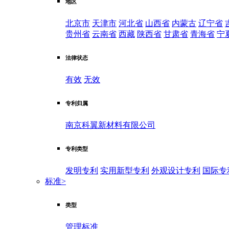
地区
北京市
天津市
河北省
山西省
内蒙古
辽宁省
贵州省
云南省
西藏
陕西省
甘肃省
青海省
宁
法律状态
有效
无效
专利归属
南京科翼新材料有限公司
专利类型
发明专利
实用新型专利
外观设计专利
国际专
标准
>
类型
管理标准