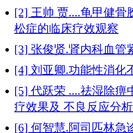
[2] 王帅 贾....龟
松症的临床疗效观察
[3] 张俊贤.肾内科
[4] 刘亚卿.功能性
[5] 代跃荣 ....祛
疗效果及 不良反应分
[6] 何智慧.阿司匹