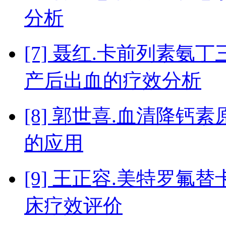
分析
[7] 聂红.卡前列素
产后出血的疗效分析
[8] 郭世喜.血清降
的应用
[9] 王正容.美特罗
床疗效评价