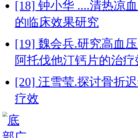
[18] 钟小华 ....
的临床效果研究
[19] 魏会兵.研究高
阿托伐他汀钙片的治疗
[20] 汪雪莹.探讨
疗效