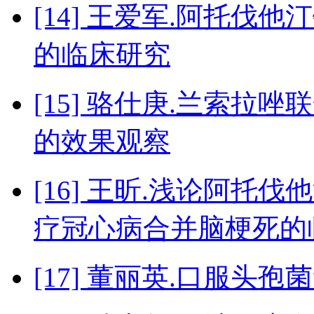
[14] 王爱军.阿托
的临床研究
[15] 骆仕庚.兰索
的效果观察
[16] 王昕.浅论阿托
疗冠心病合并脑梗死的
[17] 董丽英.口服头