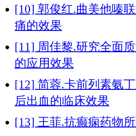
[10] 郭俊红.曲美
痛的效果
[11] 周佳黎.研究
的应用效果
[12] 简蓉.卡前列素
后出血的临床效果
[13] 王菲.抗癫痫药