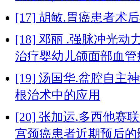
[17] 胡敏.胃癌患者
[18] 邓丽 .强脉冲
治疗婴幼儿颌面部血管
[19] 汤国华.盆腔
根治术中的应用
[20] 张加运.多西
宫颈癌患者近期预后的