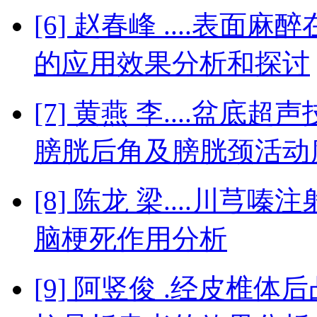
[6] 赵春峰 ....表
的应用效果分析和探讨
[7] 黄燕 李....盆
膀胱后角及膀胱颈活动
[8] 陈龙 梁....川
脑梗死作用分析
[9] 阿竖俊 .经皮椎