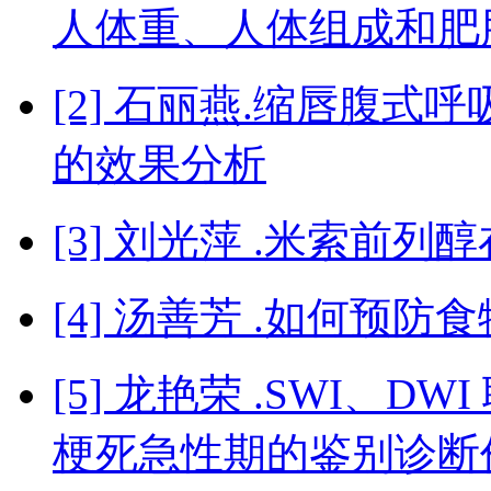
人体重、人体组成和肥
[2] 石丽燕.缩唇腹
的效果分析
[3] 刘光萍 .米索前
[4] 汤善芳 .如何预
[5] 龙艳荣 .SWI、
梗死急性期的鉴别诊断