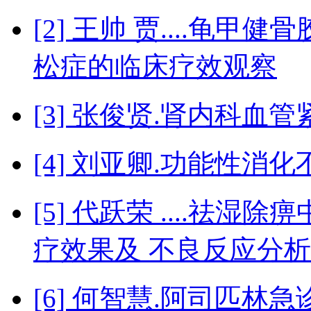
[2] 王帅 贾....龟
松症的临床疗效观察
[3] 张俊贤.肾内科
[4] 刘亚卿.功能性
[5] 代跃荣 ....祛
疗效果及 不良反应分
[6] 何智慧.阿司匹