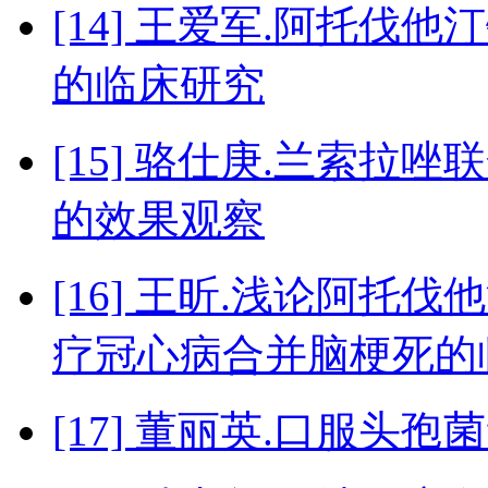
[14] 王爱军.阿托
的临床研究
[15] 骆仕庚.兰索
的效果观察
[16] 王昕.浅论阿托
疗冠心病合并脑梗死的
[17] 董丽英.口服头