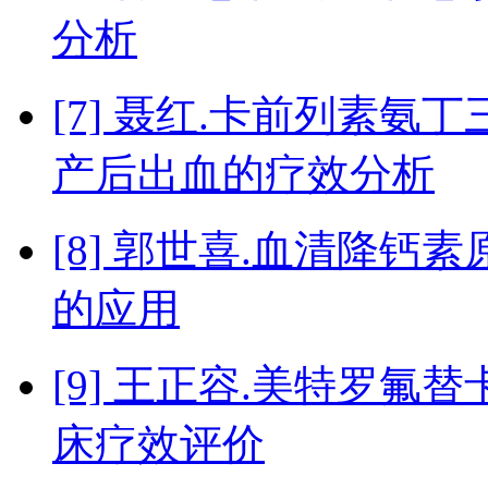
分析
[7] 聂红.卡前列素
产后出血的疗效分析
[8] 郭世喜.血清降
的应用
[9] 王正容.美特罗
床疗效评价