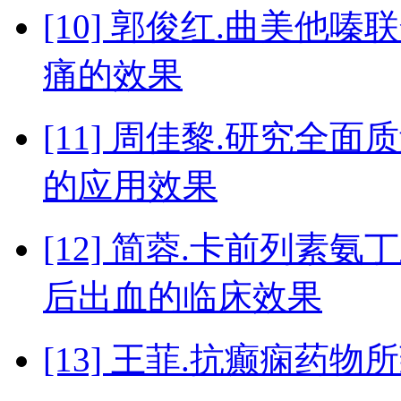
[10] 郭俊红.曲美
痛的效果
[11] 周佳黎.研究
的应用效果
[12] 简蓉.卡前列素
后出血的临床效果
[13] 王菲.抗癫痫药