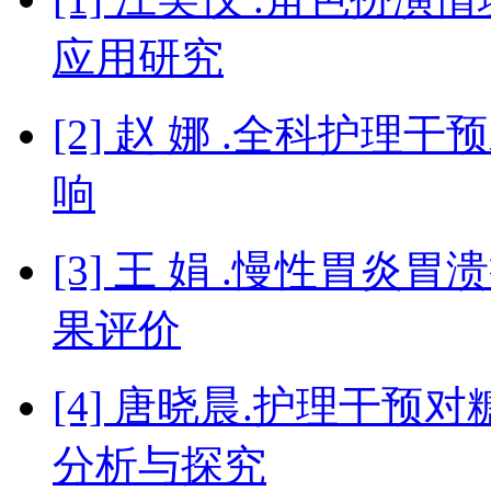
应用研究
[2] 赵 娜 .全科护
响
[3] 王 娟 .慢性胃
果评价
[4] 唐晓晨.护理干
分析与探究