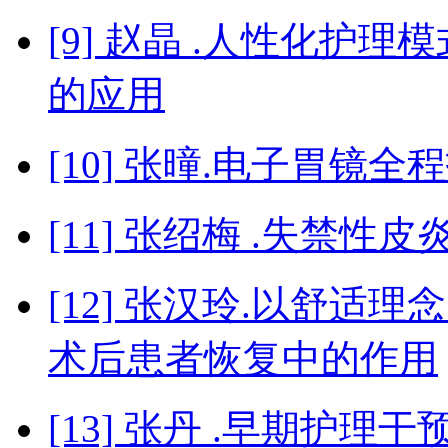
[9] 赵晶 .人性化护
的应用
[10] 张曈.电子胃镜
[11] 张绍梅 .失禁
[12] 张汉玲.以舒
术后患者恢复中的作用
[13] 张丹 .早期护