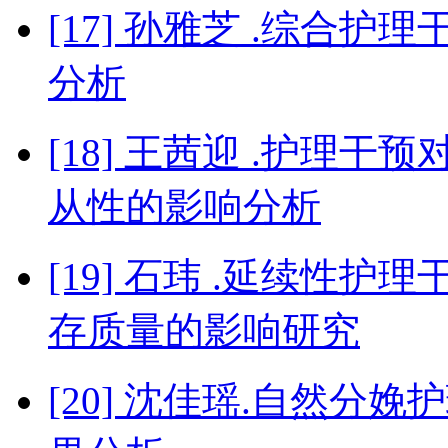
[17] 孙雅芝 .综合
分析
[18] 王茜迎 .护理
从性的影响分析
[19] 石玮 .延续性
存质量的影响研究
[20] 沈佳瑶.自然