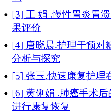
[3] 王 娟 .慢性胃
果评价
[4] 唐晓晨.护理干
分析与探究
[5] 张玉.快速康复
[6] 黄俐娟 .肺癌手
进行康复恢复