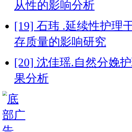
从性的影响分析
[19] 石玮 .延续性
存质量的影响研究
[20] 沈佳瑶.自然
果分析