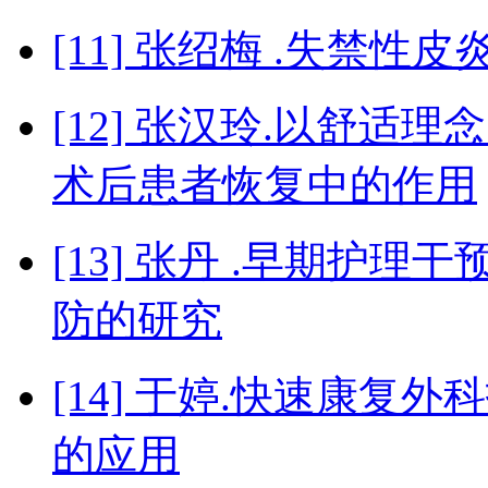
[11] 张绍梅 .失禁
[12] 张汉玲.以舒
术后患者恢复中的作用
[13] 张丹 .早期护
防的研究
[14] 于婷.快速康
的应用