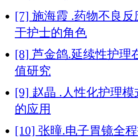
[7] 施海霞 .药物不
于护士的角色
[8] 芦金鸽.延续性
值研究
[9] 赵晶 .人性化护
的应用
[10] 张曈.电子胃镜