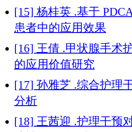
[15] 杨桂英 .基于 
患者中的应用效果
[16] 王倩 .甲状腺
的应用价值研究
[17] 孙雅芝 .综合
分析
[18] 王茜迎 .护理