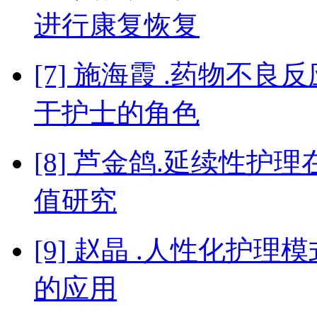
进行康复恢复
[7] 施海霞 .药物不
于护士的角色
[8] 芦金鸽.延续性
值研究
[9] 赵晶 .人性化护
的应用