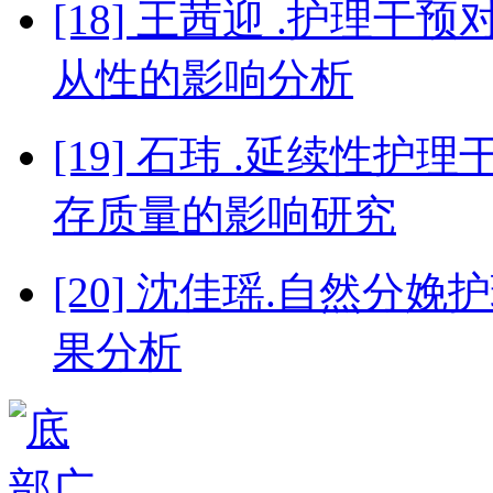
[18] 王茜迎 .护理
从性的影响分析
[19] 石玮 .延续性
存质量的影响研究
[20] 沈佳瑶.自然
果分析