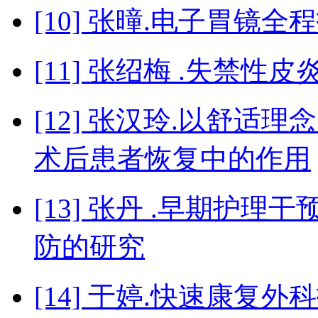
[10] 张曈.电子胃镜
[11] 张绍梅 .失禁
[12] 张汉玲.以舒
术后患者恢复中的作用
[13] 张丹 .早期护
防的研究
[14] 于婷.快速康