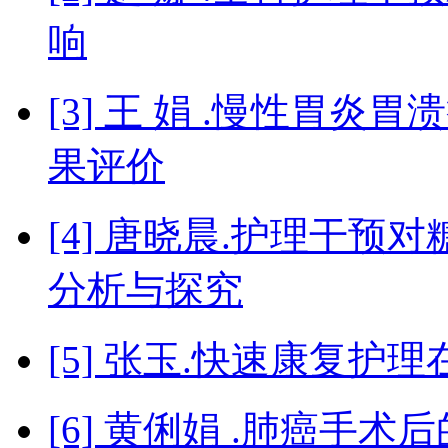
响
[3] 王 娟 .慢性胃
果评价
[4] 唐晓晨.护理干
分析与探究
[5] 张玉.快速康复
[6] 黄俐娟 .肺癌手