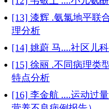
[12] 韦敬土 ....小
[13] 漆辉 .氨氯地
理分析
[14] 姚蔚 马....社
[15] 徐丽 .不同病
特点分析
[16] 李金航 ....运
营养不良病例报告）