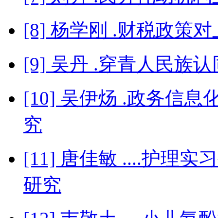
[8] 杨学刚 .财税政
[9] 吴丹 .穿青人民族
[10] 吴伊炀 .政务
究
[11] 唐佳敏 ....
研究