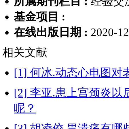
所属期刊栏目 :
经验交
基金项目 :
在线出版日期 :
2020-12
相关文献
[1] 何冰.动态心电
[2] 李亚.患上宫颈
呢？
[3] 胡凌佼.胃溃疡有