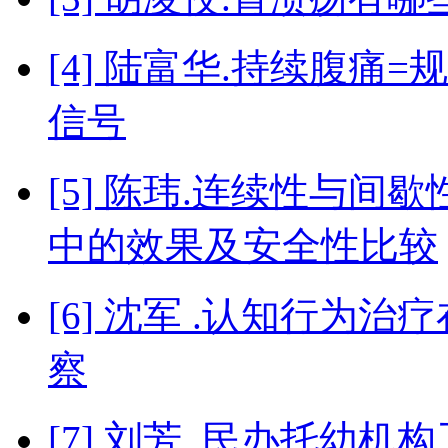
[4] 陆富华.持续腹
信号
[5] 陈玮.连续性与
中的效果及安全性比较
[6] 沈军 .认知行为
察
[7] 刘芳 .民办托幼