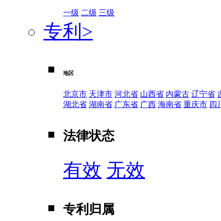
一级
二级
三级
专利
>
地区
北京市
天津市
河北省
山西省
内蒙古
辽宁省
湖北省
湖南省
广东省
广西
海南省
重庆市
四
法律状态
有效
无效
专利归属