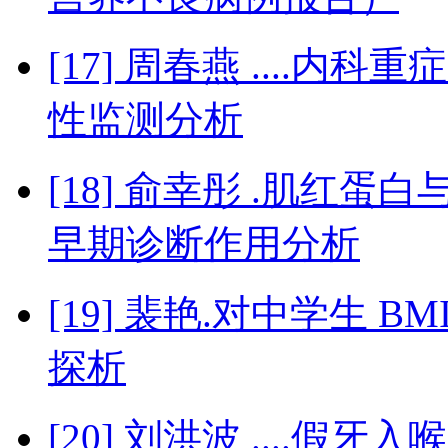
[17] 周春燕 ....内科
性监测分析
[18] 俞幸彤 .肌红
早期诊断作用分析
[19] 裴艳.对中学生 
探析
[20] 刘洪波 ....